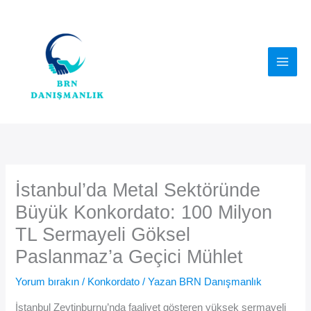
İçeriğe
atla
İstanbul’da Metal Sektöründe
Büyük Konkordato: 100 Milyon
TL Sermayeli Göksel
Paslanmaz’a Geçici Mühlet
Yorum bırakın
/
Konkordato
/ Yazan
BRN Danışmanlık
İstanbul Zeytinburnu’nda faaliyet gösteren yüksek sermayeli