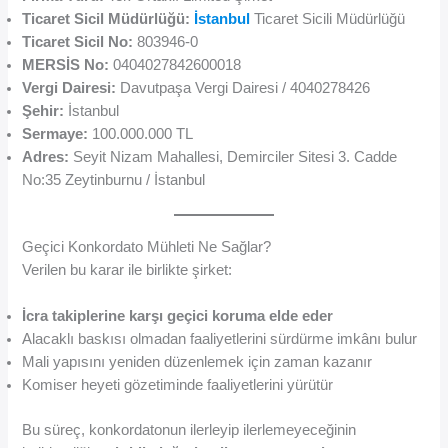
Ticaret Sicil Müdürlüğü:
İstanbul
Ticaret Sicili Müdürlüğü
Ticaret Sicil No:
803946-0
MERSİS No:
0404027842600018
Vergi Dairesi:
Davutpaşa Vergi Dairesi / 4040278426
Şehir:
İstanbul
Sermaye:
100.000.000 TL
Adres:
Seyit Nizam Mahallesi, Demirciler Sitesi 3. Cadde
No:35 Zeytinburnu / İstanbul
Geçici Konkordato Mühleti Ne Sağlar?
Verilen bu karar ile birlikte şirket:
İcra takiplerine karşı geçici koruma elde eder
Alacaklı baskısı olmadan faaliyetlerini sürdürme imkânı bulur
Mali yapısını yeniden düzenlemek için zaman kazanır
Komiser heyeti gözetiminde faaliyetlerini yürütür
Bu süreç, konkordatonun ilerleyip ilerlemeyeceğinin