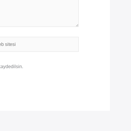
i
kaydedilsin.