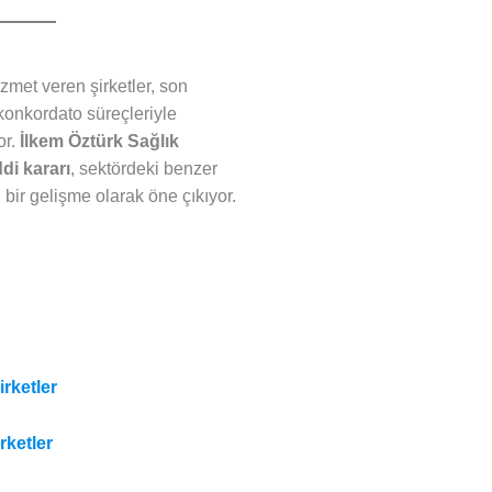
zmet veren şirketler, son
konkordato süreçleriyle
or.
İlkem Öztürk Sağlık
di kararı
, sektördeki benzer
n bir gelişme olarak öne çıkıyor.
rketler
rketler