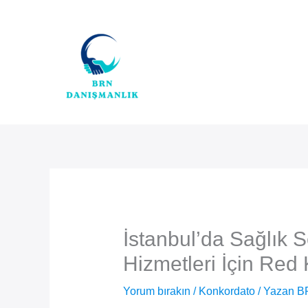
İçeriğe
atla
İstanbul’da Sağlık 
Hizmetleri İçin Red 
Yorum bırakın
/
Konkordato
/ Yazan
B