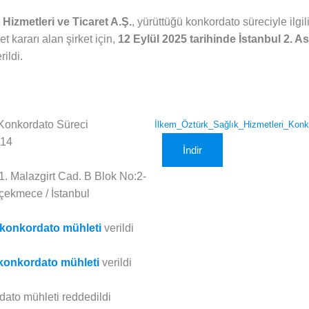
 Hizmetleri ve Ticaret A.Ş.
, yürüttüğü konkordato süreciyle ilg
 kararı alan şirket için,
12 Eylül 2025 tarihinde İstanbul 2. A
rildi.
 Konkordato Süreci
İlkem_Öztürk_Sağlık_Hizmetleri_Konk
014
İndir
1. Malazgirt Cad. B Blok No:2-
çekmece / İstanbul
 konkordato mühleti
verildi
konkordato mühleti
verildi
ato mühleti reddedildi