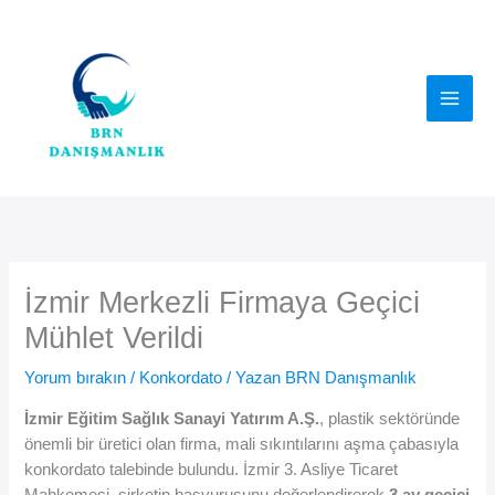
İçeriğe
atla
İzmir Merkezli Firmaya Geçici
Mühlet Verildi
Yorum bırakın
/
Konkordato
/ Yazan
BRN Danışmanlık
İzmir Eğitim Sağlık Sanayi Yatırım A.Ş.
, plastik sektöründe
önemli bir üretici olan firma, mali sıkıntılarını aşma çabasıyla
konkordato talebinde bulundu. İzmir 3. Asliye Ticaret
Mahkemesi, şirketin başvurusunu değerlendirerek
3 ay geçici