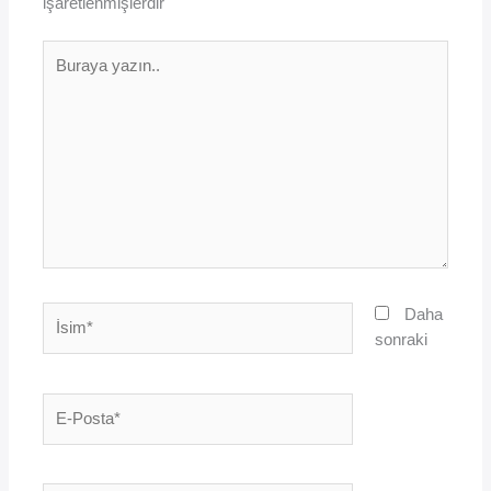
işaretlenmişlerdir
Buraya
yazın..
İsim*
Daha
sonraki
E-
Posta*