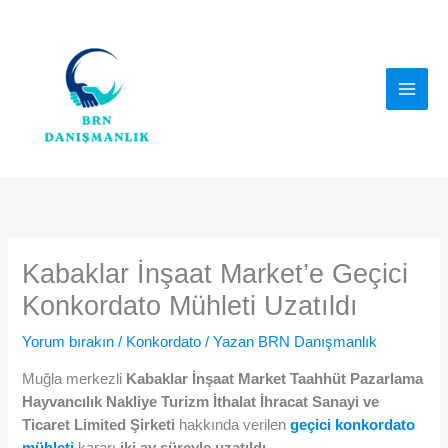
İçeriğe
atla
Kabaklar İnşaat Market’e Geçici
Konkordato Mühleti Uzatıldı
Yorum bırakın
/
Konkordato
/ Yazan
BRN Danışmanlık
Muğla merkezli
Kabaklar İnşaat Market Taahhüt Pazarlama
Hayvancılık Nakliye Turizm İthalat İhracat Sanayi ve
Ticaret Limited Şirketi
hakkında verilen
geçici konkordato
mühleti
kararı
iki ay süreyle uzatıldı
.