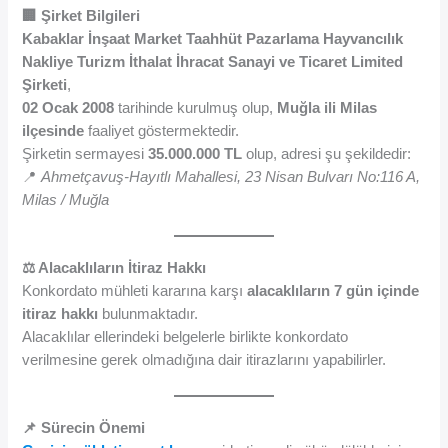
🏢 Şirket Bilgileri
Kabaklar İnşaat Market Taahhüt Pazarlama Hayvancılık
Nakliye Turizm İthalat İhracat Sanayi ve Ticaret Limited
Şirketi
,
02 Ocak 2008
tarihinde kurulmuş olup,
Muğla ili Milas
ilçesinde
faaliyet göstermektedir.
Şirketin sermayesi
35.000.000 TL
olup, adresi şu şekildedir:
📍
Ahmetçavuş-Hayıtlı Mahallesi, 23 Nisan Bulvarı No:116 A,
Milas / Muğla
⚖️ Alacaklıların İtiraz Hakkı
Konkordato mühleti kararına karşı
alacaklıların 7 gün içinde
itiraz hakkı
bulunmaktadır.
Alacaklılar ellerindeki belgelerle birlikte konkordato
verilmesine gerek olmadığına dair itirazlarını yapabilirler.
📌 Sürecin Önemi