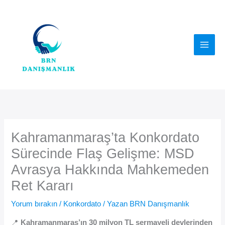
İçeriğe
atla
Kahramanmaraş’ta Konkordato
Sürecinde Flaş Gelişme: MSD
Avrasya Hakkında Mahkemeden
Ret Kararı
Yorum bırakın
/
Konkordato
/ Yazan
BRN Danışmanlık
📍
Kahramanmaraş’ın 30 milyon TL sermayeli devlerinden