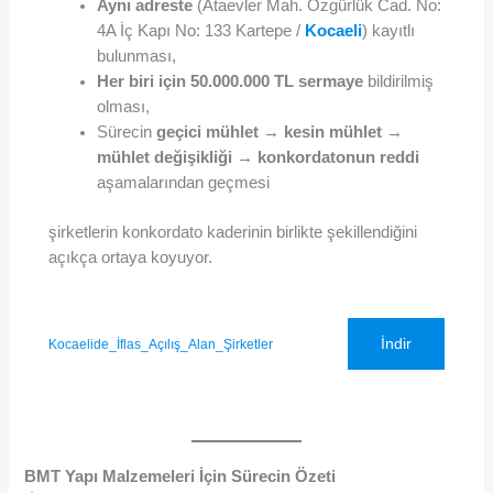
Aynı adreste
(Ataevler Mah. Özgürlük Cad. No:
4A İç Kapı No: 133 Kartepe /
Kocaeli
) kayıtlı
bulunması,
Her biri için 50.000.000 TL sermaye
bildirilmiş
olması,
Sürecin
geçici mühlet → kesin mühlet →
mühlet değişikliği → konkordatonun reddi
aşamalarından geçmesi
şirketlerin konkordato kaderinin birlikte şekillendiğini
açıkça ortaya koyuyor.
İndir
Kocaelide_İflas_Açılış_Alan_Şirketler
BMT Yapı Malzemeleri İçin Sürecin Özeti