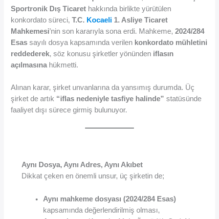
Sportronik Dış Ticaret
hakkında birlikte yürütülen
konkordato süreci,
T.C.
Kocaeli
1. Asliye Ticaret
Mahkemesi
’nin son kararıyla sona erdi. Mahkeme,
2024/284
Esas
sayılı dosya kapsamında verilen
konkordato mühletini
reddederek
, söz konusu şirketler yönünden
iflasın
açılmasına
hükmetti.
Alınan karar, şirket unvanlarına da yansımış durumda. Üç
şirket de artık
“iflas nedeniyle tasfiye halinde”
statüsünde
faaliyet dışı sürece girmiş bulunuyor.
Aynı Dosya, Aynı Adres, Aynı Akıbet
Dikkat çeken en önemli unsur, üç şirketin de;
Aynı mahkeme dosyası (2024/284 Esas)
kapsamında değerlendirilmiş olması,