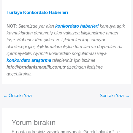
Türkiye Konkordato Haberleri
NOT:
Sitemizde yer alan
konkordato haberleri
kamuya açık
kaynaklardan derlenmiş olup yalnızca bilgilendirme amacı
taşır. Haberler tüm şirket ve işletmeleri kapsamıyor
olabileceği gibi, ilgili firmalara ilişkin tüm ilan ve duyuruları da
içermeyebilir. Ayrıntılı konkordato sorgulaması veya
konkordato araştırma
talepleriniz için bizimle
info@brndanismanlik.com.tr
üzerinden iletişime
geçebilirsiniz.
←
Önceki Yazı
Sonraki Yazı
→
Yorum bırakın
E-posta adresiniz yayınlanmayacak.
Gerekli alanlar
*
ile