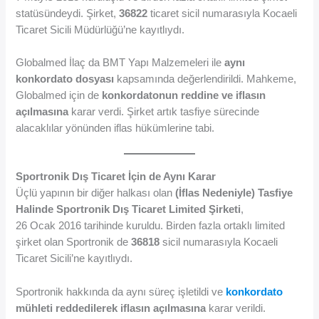
statüsündeydi. Şirket,
36822
ticaret sicil numarasıyla Kocaeli
Ticaret Sicili Müdürlüğü’ne kayıtlıydı.
Globalmed İlaç da BMT Yapı Malzemeleri ile
aynı
konkordato dosyası
kapsamında değerlendirildi. Mahkeme,
Globalmed için de
konkordatonun reddine ve iflasın
açılmasına
karar verdi. Şirket artık tasfiye sürecinde
alacaklılar yönünden iflas hükümlerine tabi.
Sportronik Dış Ticaret İçin de Aynı Karar
Üçlü yapının bir diğer halkası olan
(İflas Nedeniyle) Tasfiye
Halinde Sportronik Dış Ticaret Limited Şirketi
,
26 Ocak 2016 tarihinde kuruldu. Birden fazla ortaklı limited
şirket olan Sportronik de
36818
sicil numarasıyla Kocaeli
Ticaret Sicili’ne kayıtlıydı.
Sportronik hakkında da aynı süreç işletildi ve
konkordato
mühleti reddedilerek iflasın açılmasına
karar verildi.