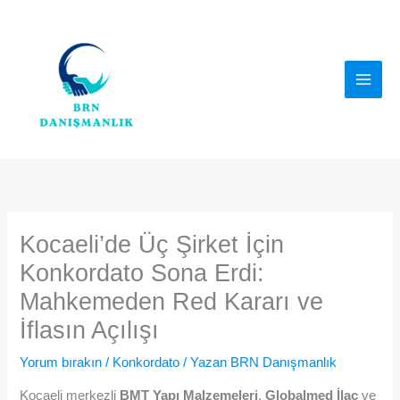
İçeriğe
atla
Kocaeli’de Üç Şirket İçin
Konkordato Sona Erdi:
Mahkemeden Red Kararı ve
İflasın Açılışı
Yorum bırakın
/
Konkordato
/ Yazan
BRN Danışmanlık
Kocaeli merkezli
BMT Yapı Malzemeleri
,
Globalmed İlaç
ve