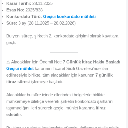
Karar Tarihi:
28.11.2025
Esas No:
2025/838
Konkordato Türü:
Geçici konkordato mühleti
Süre:
3 ay (28.11.2025 – 28.02.2026)
Bu yeni süreç, şirketin 2. konkordato girişimi olarak kayıtlara
geçti.
⚠️ Alacaklılar İçin Önemli Not:
7 Günlük İtiraz Hakkı Başladı
Geçici mühlet
kararının Ticaret Sicili Gazetesi’nde ilan
edilmesiyle birlikte, tüm alacaklılar için kanunen
7 günlük
itiraz süresi
işlemeye başladı.
Alacaklılar bu süre içinde ellerindeki belgelerle birlikte
mahkemeye dilekçe vererek şirketin konkordato şartlarını
taşımadığını ileri sürerek geçici mühlet kararına
itiraz
edebilir
.
Bu itirazlar şirketin konkordato sürecini doğrudan etkileyebilir.