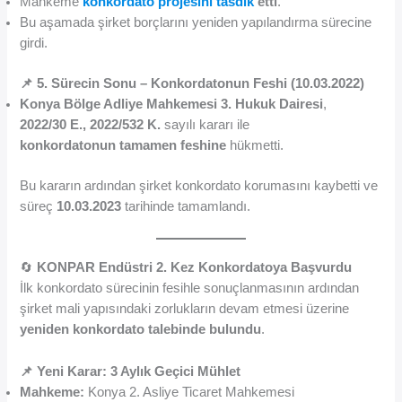
Mahkeme
konkordato projesini tasdik
etti
.
Bu aşamada şirket borçlarını yeniden yapılandırma sürecine
girdi.
📌 5. Sürecin Sonu – Konkordatonun Feshi (10.03.2022)
Konya Bölge Adliye Mahkemesi 3. Hukuk Dairesi
,
2022/30 E., 2022/532 K.
sayılı kararı ile
konkordatonun tamamen feshine
hükmetti.
Bu kararın ardından şirket konkordato korumasını kaybetti ve
süreç
10.03.2023
tarihinde tamamlandı.
🔄
KONPAR Endüstri 2. Kez Konkordatoya Başvurdu
İlk konkordato sürecinin fesihle sonuçlanmasının ardından
şirket mali yapısındaki zorlukların devam etmesi üzerine
yeniden konkordato talebinde bulundu
.
📌 Yeni Karar: 3 Aylık Geçici Mühlet
Mahkeme:
Konya 2. Asliye Ticaret Mahkemesi