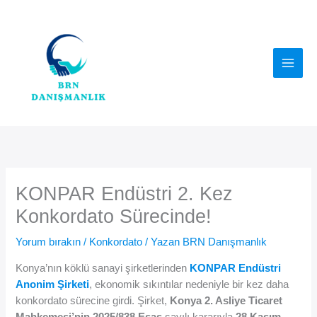
İçeriğe
atla
KONPAR Endüstri 2. Kez
Konkordato Sürecinde!
Yorum bırakın
/
Konkordato
/ Yazan
BRN Danışmanlık
Konya’nın köklü sanayi şirketlerinden
KONPAR Endüstri
Anonim Şirketi
, ekonomik sıkıntılar nedeniyle bir kez daha
konkordato sürecine girdi. Şirket,
Konya 2. Asliye Ticaret
Mahkemesi’nin 2025/838 Esas
sayılı kararıyla
28 Kasım