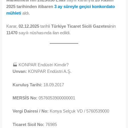
2025 tarihinden itibaren
3 ay süreyle geçici konkordato
mühleti
aldı.
Karar,
02.12.2025
tarihli
Türkiye Ticaret Sicili Gazetesi
nin
11470
sayılı nüshasında ilan edildi.
🏭 KONPAR Endüstri Kimdir?
Unvan:
KONPAR Endüstri A.Ş.
Kuruluş Tarihi:
18.09.2017
MERSİS No:
0576053900000001
Vergi Dairesi / No:
Konya Selçuk VD / 5760539000
Ticaret Sicil No:
76985