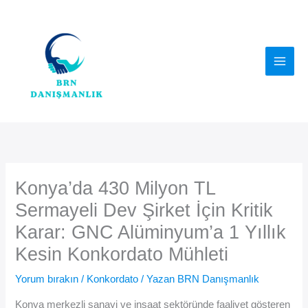
İçeriğe
atla
Konya’da 430 Milyon TL
Sermayeli Dev Şirket İçin Kritik
Karar: GNC Alüminyum’a 1 Yıllık
Kesin Konkordato Mühleti
Yorum bırakın
/
Konkordato
/ Yazan
BRN Danışmanlık
Konya merkezli sanayi ve inşaat sektöründe faaliyet gösteren