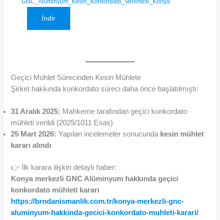
GNC_Alüminyum_Kesin_Konkordato_Verilmesi_Konya
İndir
Geçici Mühlet Sürecinden Kesin Mühlete
Şirket hakkında konkordato süreci daha önce başlatılmıştı:
31 Aralık 2025:
Mahkeme tarafından geçici konkordato
mühleti verildi (2025/1011 Esas)
25 Mart 2026:
Yapılan incelemeler sonucunda
kesin mühlet
kararı alındı
👉 İlk karara ilişkin detaylı haber:
Konya merkezli GNC Alüminyum hakkında geçici
konkordato mühleti kararı
https://brndanismanlik.com.tr/konya-merkezli-gnc-
aluminyum-hakkinda-gecici-konkordato-muhleti-karari/