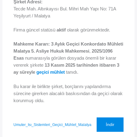
Şirket Adresi:
Tecde Mah. Altınkayısı Bul. Mihri Mah Yapı No: 71A
Yeşilyurt / Malatya
Firma güncel statüsü
aktif
olarak görünmektedir.
Mahkeme Kararı: 3 Aylık Geçici Konkordato Mühleti
Malatya 5. Asliye Hukuk Mahkemesi
,
2025/1096
Esas
numarasıyla görülen dosyada önemli bir karar
vererek şirkete
13 Kasım 2025 tarihinden itibaren 3
ay süreyle
geçici mühlet
tanıdı.
Bu karar ile birlikte şirket, borçlarını yapılandırma
sürecine girerken alacaklı baskısından da geçici olarak
korunmuş oldu.
İndir
Umuter_Isı_Sistemleri_Geçici_Mühlet_Malatya