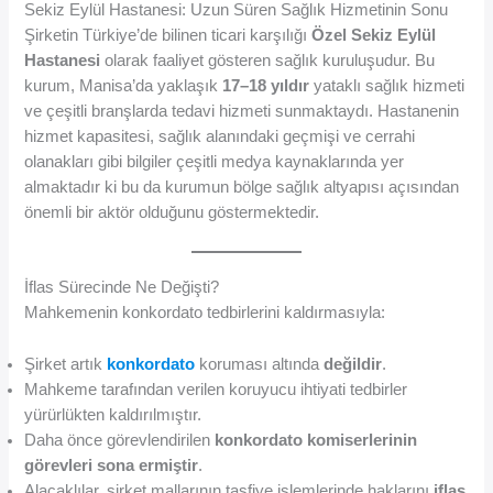
Sekiz Eylül Hastanesi: Uzun Süren Sağlık Hizmetinin Sonu
Şirketin Türkiye’de bilinen ticari karşılığı
Özel Sekiz Eylül
Hastanesi
olarak faaliyet gösteren sağlık kuruluşudur. Bu
kurum, Manisa’da yaklaşık
17–18 yıldır
yataklı sağlık hizmeti
ve çeşitli branşlarda tedavi hizmeti sunmaktaydı. Hastanenin
hizmet kapasitesi, sağlık alanındaki geçmişi ve cerrahi
olanakları gibi bilgiler çeşitli medya kaynaklarında yer
almaktadır ki bu da kurumun bölge sağlık altyapısı açısından
önemli bir aktör olduğunu göstermektedir.
İflas Sürecinde Ne Değişti?
Mahkemenin konkordato tedbirlerini kaldırmasıyla:
Şirket artık
konkordato
koruması altında
değildir
.
Mahkeme tarafından verilen koruyucu ihtiyati tedbirler
yürürlükten kaldırılmıştır.
Daha önce görevlendirilen
konkordato komiserlerinin
görevleri sona ermiştir
.
Alacaklılar, şirket mallarının tasfiye işlemlerinde haklarını
iflas