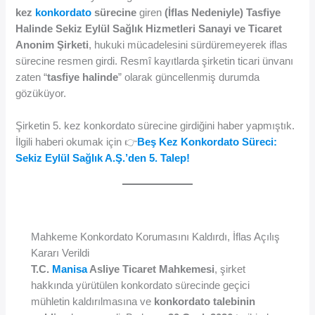
kez
konkordato
sürecine
giren
(İflas Nedeniyle) Tasfiye
Halinde Sekiz Eylül Sağlık Hizmetleri Sanayi ve Ticaret
Anonim Şirketi
, hukuki mücadelesini sürdüremeyerek iflas
sürecine resmen girdi. Resmî kayıtlarda şirketin ticari ünvanı
zaten “
tasfiye halinde
” olarak güncellenmiş durumda
gözüküyor.
Şirketin 5. kez konkordato sürecine girdiğini haber yapmıştık.
İlgili haberi okumak için 👉
Beş Kez Konkordato Süreci:
Sekiz Eylül Sağlık A.Ş.’den 5. Talep!
Mahkeme Konkordato Korumasını Kaldırdı, İflas Açılış
Kararı Verildi
T.C.
Manisa
Asliye Ticaret Mahkemesi
, şirket
hakkında yürütülen konkordato sürecinde geçici
mühletin kaldırılmasına ve
konkordato talebinin