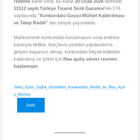
reddine
karar verdi. Bu karar
30 Ocak 2026
tarihinde
11512 sayılı Türkiye Ticaret Sicili Gazetesi
‘nin 174.
sayfasında
“Konkordato Geçici Mühlet Kaldırılması
ve Talep Reddi”
ilan türüyle yayımlandı.
Mahkemenin konkordato korunmasını sona erdirme
kararıyla birlikte, borçlarını yeniden yapılandırma
girişimi başarısız olmuş, konkordato ihtiyati tedbirleri
kaldırılmış ve şirket için
iflas açılış süreci resmen
başlamıştır
.
Sekiz_Eylül_Sağlık_Hizmetleri_Konkordato_Reddi_ile_İflas_Açılı
ş_Manisa
İndir