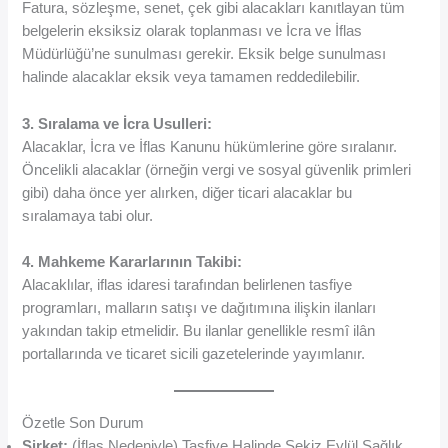
Fatura, sözleşme, senet, çek gibi alacakları kanıtlayan tüm
belgelerin eksiksiz olarak toplanması ve İcra ve İflas
Müdürlüğü’ne sunulması gerekir. Eksik belge sunulması
halinde alacaklar eksik veya tamamen reddedilebilir.
3. Sıralama ve İcra Usulleri:
Alacaklar, İcra ve İflas Kanunu hükümlerine göre sıralanır.
Öncelikli alacaklar (örneğin vergi ve sosyal güvenlik primleri
gibi) daha önce yer alırken, diğer ticari alacaklar bu
sıralamaya tabi olur.
4. Mahkeme Kararlarının Takibi:
Alacaklılar, iflas idaresi tarafından belirlenen tasfiye
programları, malların satışı ve dağıtımına ilişkin ilanları
yakından takip etmelidir. Bu ilanlar genellikle resmî ilân
portallarında ve ticaret sicili gazetelerinde yayımlanır.
Özetle Son Durum
Şirket:
(İflas Nedeniyle) Tasfiye Halinde Sekiz Eylül Sağlık