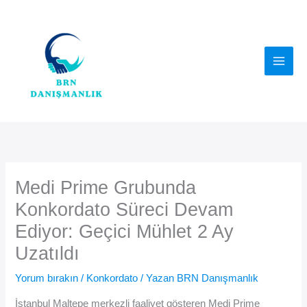
İçeriğe
atla
Medi Prime Grubunda
Konkordato Süreci Devam
Ediyor: Geçici Mühlet 2 Ay
Uzatıldı
Yorum bırakın
/
Konkordato
/ Yazan
BRN Danışmanlık
İstanbul Maltepe merkezli faaliyet gösteren Medi Prime