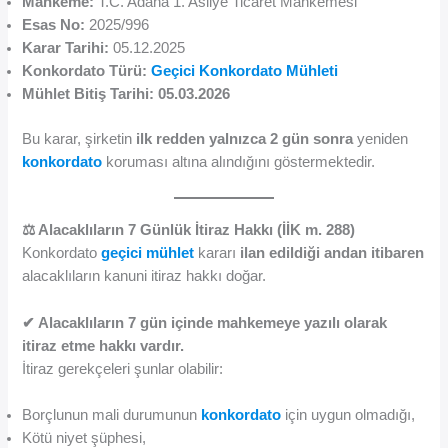
Mahkeme:
T.C. Adana 1. Asliye Ticaret Mahkemesi
Esas No:
2025/996
Karar Tarihi:
05.12.2025
Konkordato Türü:
Geçici Konkordato Mühleti
Mühlet Bitiş Tarihi:
05.03.2026
Bu karar, şirketin
ilk redden yalnızca 2 gün sonra
yeniden
konkordato
koruması altına alındığını göstermektedir.
⚖️ Alacaklıların 7 Günlük İtiraz Hakkı (İİK m. 288)
Konkordato
geçici mühlet
kararı
ilan edildiği andan itibaren
alacaklıların kanuni itiraz hakkı doğar.
✔ Alacaklıların 7 gün içinde mahkemeye yazılı olarak
itiraz etme hakkı vardır.
İtiraz gerekçeleri şunlar olabilir:
Borçlunun mali durumunun
konkordato
için uygun olmadığı,
Kötü niyet şüphesi,