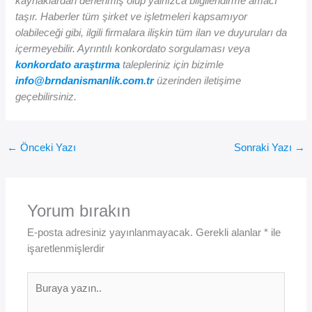
kaynaklardan derlenmiş olup yalnızca bilgilendirme amacı
taşır. Haberler tüm şirket ve işletmeleri kapsamıyor
olabileceği gibi, ilgili firmalara ilişkin tüm ilan ve duyuruları da
içermeyebilir. Ayrıntılı konkordato sorgulaması veya
konkordato araştırma
talepleriniz için bizimle
info@brndanismanlik.com.tr
üzerinden iletişime
geçebilirsiniz.
←
Önceki Yazı
Sonraki Yazı
→
Yorum bırakın
E-posta adresiniz yayınlanmayacak.
Gerekli alanlar
*
ile
işaretlenmişlerdir
Buraya
yazın..