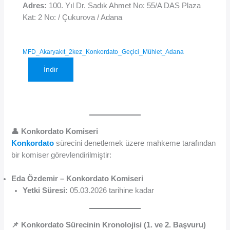
Adres:
100. Yıl Dr. Sadık Ahmet No: 55/A DAS Plaza
Kat: 2 No: / Çukurova / Adana
MFD_Akaryakıt_2kez_Konkordato_Geçici_Mühlet_Adana
İndir
👤 Konkordato Komiseri
Konkordato
sürecini denetlemek üzere mahkeme tarafından
bir komiser görevlendirilmiştir:
Eda Özdemir – Konkordato Komiseri
Yetki Süresi:
05.03.2026 tarihine kadar
📌 Konkordato Sürecinin Kronolojisi (1. ve 2. Başvuru)