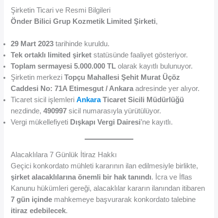
Şirketin Ticari ve Resmi Bilgileri
Önder Bilici Grup Kozmetik Limited Şirketi
,
29 Mart 2023
tarihinde kuruldu.
Tek ortaklı limited şirket
statüsünde faaliyet gösteriyor.
Toplam sermayesi 5.000.000 TL
olarak kayıtlı bulunuyor.
Şirketin merkezi
Topçu Mahallesi Şehit Murat Üçöz
Caddesi No: 71A Etimesgut / Ankara
adresinde yer alıyor.
Ticaret sicil işlemleri
Ankara
Ticaret Sicili Müdürlüğü
nezdinde,
490997
sicil numarasıyla yürütülüyor.
Vergi mükellefiyeti
Dışkapı Vergi Dairesi
’ne kayıtlı.
Alacaklılara 7 Günlük İtiraz Hakkı
Geçici konkordato mühleti kararının ilan edilmesiyle birlikte,
şirket alacaklılarına önemli bir hak tanındı
. İcra ve İflas
Kanunu hükümleri gereği, alacaklılar kararın ilanından itibaren
7 gün içinde
mahkemeye başvurarak konkordato talebine
itiraz edebilecek
.