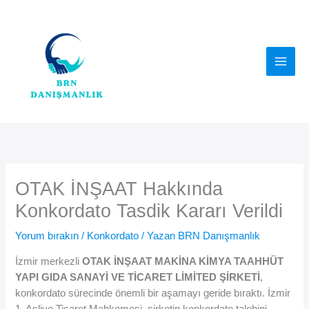
İçeriğe
atla
OTAK İNŞAAT Hakkında
Konkordato Tasdik Kararı Verildi
Yorum bırakın
/
Konkordato
/ Yazan
BRN Danışmanlık
İzmir merkezli
OTAK İNŞAAT MAKİNA KİMYA TAAHHÜT
YAPI GIDA SANAYİ VE TİCARET LİMİTED ŞİRKETİ
,
konkordato sürecinde önemli bir aşamayı geride bıraktı. İzmir
1. Asliye Ticaret Mahkemesi, şirketin konkordato talebini