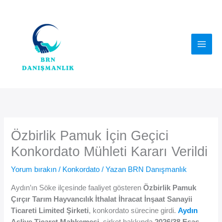
İçeriğe
atla
Özbirlik Pamuk İçin Geçici
Konkordato Mühleti Kararı Verildi
Yorum bırakın
/
Konkordato
/ Yazan
BRN Danışmanlık
Aydın’ın Söke ilçesinde faaliyet gösteren
Özbirlik Pamuk
Çırçır Tarım Hayvancılık İthalat İhracat İnşaat Sanayii
Ticareti Limited Şirketi
, konkordato sürecine girdi.
Aydın
Asliye Ticaret Mahkemesi
, şirket hakkında
2026/38 Esas