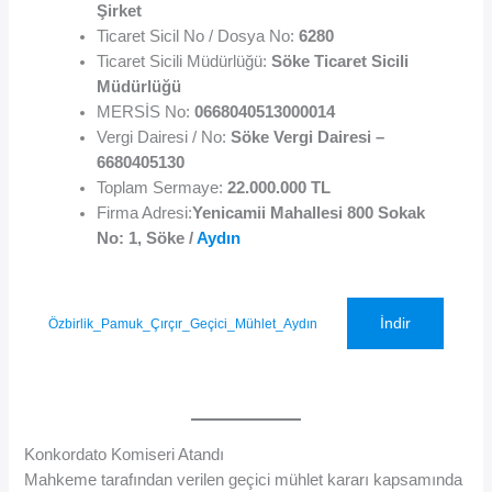
Şirket
Ticaret Sicil No / Dosya No:
6280
Ticaret Sicili Müdürlüğü:
Söke Ticaret Sicili
Müdürlüğü
MERSİS No:
0668040513000014
Vergi Dairesi / No:
Söke Vergi Dairesi –
6680405130
Toplam Sermaye:
22.000.000 TL
Firma Adresi:
Yenicamii Mahallesi 800 Sokak
No: 1, Söke /
Aydın
İndir
Özbirlik_Pamuk_Çırçır_Geçici_Mühlet_Aydın
Konkordato Komiseri Atandı
Mahkeme tarafından verilen geçici mühlet kararı kapsamında