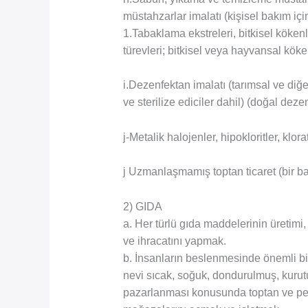
müstahzarlar imalatı (kişisel bakım içi
1.Tabaklama ekstreleri, bitkisel kökenli;
türevleri; bitkisel veya hayvansal kök
i.Dezenfektan imalatı (tarımsal ve diğe
ve sterilize ediciler dahil) (doğal deze
j-Metalik halojenler, hipokloritler, klor
j Uzmanlaşmamış toptan ticaret (bir ba
2) GIDA
a. Her türlü gıda maddelerinin üretimi, 
ve ihracatını yapmak.
b. İnsanların beslenmesinde önemli bir
nevi sıcak, soğuk, dondurulmuş, kurut
pazarlanması konusunda toptan ve per