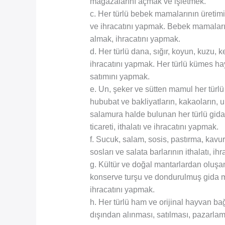
mağazalarını açmak ve işletmek.
c. Her türlü bebek mamalarının üretimi,
ve ihracatını yapmak. Bebek mamaları 
almak, ihracatını yapmak.
d. Her türlü dana, sığır, koyun, kuzu, k
ihracatını yapmak. Her türlü kümes hay
satımını yapmak.
e. Un, şeker ve sütten mamul her türlü
hububat ve bakliyatların, kakaoların, u
salamura halde bulunan her türlü gida
ticareti, ithalatı ve ihracatını yapmak.
f. Sucuk, salam, sosis, pastırma, kavu
sosları ve salata barlarının ithalatı, i
g. Kültür ve doğal mantarlardan oluş
konserve turşu ve dondurulmuş gida mad
ihracatını yapmak.
h. Her türlü ham ve orijinal hayvan bağ
dışından alınması, satılması, pazarlama