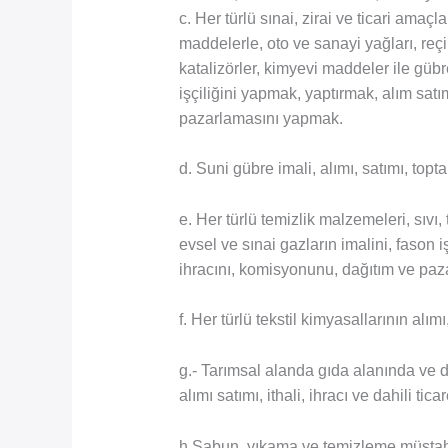
c. Her türlü sınai, zirai ve ticari amaç
maddelerle, oto ve sanayi yağları, reçin
katalizörler, kimyevi maddeler ile gübre
işçiliğini yapmak, yaptırmak, alım satı
pazarlamasını yapmak.
d. Suni gübre imali, alımı, satımı, to
e. Her türlü temizlik malzemeleri, sıvı, 
evsel ve sınai gazların imalini, fason iş
ihracını, komisyonunu, dağıtım ve pa
f. Her türlü tekstil kimyasallarının alım
g.- Tarımsal alanda gıda alanında ve d
alımı satımı, ithali, ihracı ve dahili tic
h.Sabun, yıkama ve temizleme müstahza