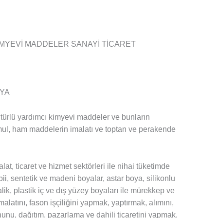
 KİMYEVİ MADDELER SANAYİ TİCARET
OYA
türlü yardımcı kimyevi maddeler ve bunların
mul, ham maddelerin imalatı ve toptan ve perakende
t, ticaret ve hizmet sektörleri ile nihai tüketimde
bii, sentetik ve madeni boyalar, astar boya, silikonlu
ik, plastik iç ve dış yüzey boyaları ile mürekkep ve
alatını, fason işçiliğini yapmak, yaptırmak, alımını,
onunu, dağıtım, pazarlama ve dahili ticaretini yapmak.