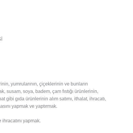
İ
nin, yumrularının, çiçeklerinin ve bunların
ak, susam, soya, badem, çam fıstığı ürünlerinin,
t gibi gıda ürünlerinin alım satımı, ithalat, ihracatı,
masını yapmak ve yaptırmak.
ve ihracatını yapmak.