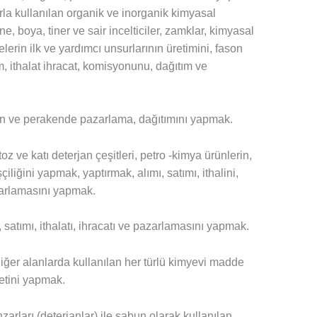
larla kullanılan organik ve inorganik kimyasal
e, boya, tiner ve sair incelticiler, zamklar, kimyasal
lerin ilk ve yardımcı unsurlarının üretimini, fason
m, ithalat ihracat, komisyonunu, dağıtım ve
ptan ve perakende pazarlama, dağıtımını yapmak.
toz ve katı deterjan çeşitleri, petro -kimya ürünlerin,
çiliğini yapmak, yaptırmak, alımı, satımı, ithalini,
zarlamasını yapmak.
ı, satımı, ithalatı, ihracatı ve pazarlamasını yapmak.
iğer alanlarda kullanılan her türlü kimyevi madde
aretini yapmak.
rları (deterjanlar) ile sabun olarak kullanılan