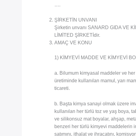
….
ŞİRKETİN UNVANI
Şirketin unvanı SANARD GIDA VE
LİMİTED ŞİRKETİdir.
AMAÇ VE KONU
1) KİMYEVİ MADDE VE KİMYEVİ B
a. Bilumum kimyasal maddeler ve her 
üretiminde kullanılan mamul, yarı ma
ticareti.
b. Başta kimya sanayi olmak üzere imala
kullanılan her türlü toz ve yaş boya, ta
ve silikonsuz mat boyalar, ahşap, metal
benzeri her türlü kimyevi maddelerin im
satımını, ithalat ve ihracatını, komisy