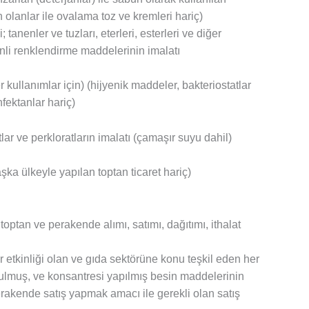
n olanlar ile ovalama toz ve kremleri hariç)
 tanenler ve tuzları, eterleri, esterleri ve diğer
enli renklendirme maddelerinin imalatı
r kullanımlar için) (hijyenik maddeler, bakteriostatlar
nfektanlar hariç)
atlar ve perkloratların imalatı (çamaşır suyu dahil)
şka ülkeyle yapılan toptan ticaret hariç)
toptan ve perakende alımı, satımı, dağıtımı, ithalat
 etkinliği olan ve gıda sektörüne konu teşkil eden her
ulmuş, ve konsantresi yapılmış besin maddelerinin
akende satış yapmak amacı ile gerekli olan satış