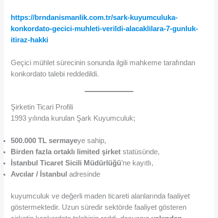
https://brndanismanlik.com.tr/sark-kuyumculuka-
konkordato-gecici-muhleti-verildi-alacaklilara-7-gunluk-
itiraz-hakki
Geçici mühlet sürecinin sonunda ilgili mahkeme tarafından
konkordato talebi reddedildi.
Şirketin Ticari Profili
1993 yılında kurulan Şark Kuyumculuk;
500.000 TL sermaye
ye sahip,
Birden fazla ortaklı limited şirket
statüsünde,
İstanbul Ticaret Sicili Müdürlüğü
’ne kayıtlı,
Avcılar / İstanbul
adresinde
kuyumculuk ve değerli maden ticareti alanlarında faaliyet
göstermektedir. Uzun süredir sektörde faaliyet gösteren