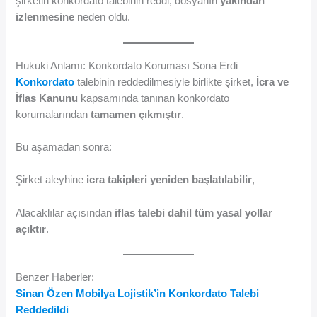
şirketin konkordato talebinin reddi, dosyanın
yakından
izlenmesine
neden oldu.
Hukuki Anlamı: Konkordato Koruması Sona Erdi
Konkordato
talebinin reddedilmesiyle birlikte şirket,
İcra ve
İflas Kanunu
kapsamında tanınan konkordato
korumalarından
tamamen çıkmıştır
.
Bu aşamadan sonra:
Şirket aleyhine
icra takipleri yeniden başlatılabilir
,
Alacaklılar açısından
iflas talebi dahil tüm yasal yollar
açıktır
.
Benzer Haberler:
Sinan Özen Mobilya Lojistik’in Konkordato Talebi
Reddedildi