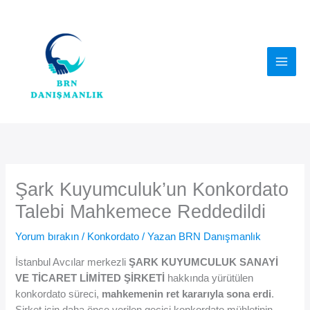
İçeriğe
atla
Şark Kuyumculuk’un Konkordato
Talebi Mahkemece Reddedildi
Yorum bırakın
/
Konkordato
/ Yazan
BRN Danışmanlık
İstanbul Avcılar merkezli
ŞARK KUYUMCULUK SANAYİ
VE TİCARET LİMİTED ŞİRKETİ
hakkında yürütülen
konkordato süreci,
mahkemenin ret kararıyla sona erdi
.
Şirket için daha önce verilen geçici konkordato mühletinin