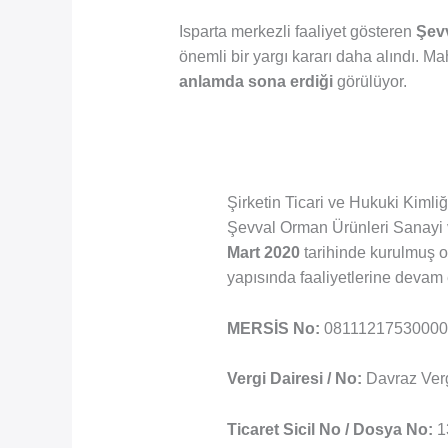
Isparta merkezli faaliyet gösteren
Şevv
önemli bir yargı kararı daha alındı. M
anlamda sona erdiği
görülüyor.
Şirketin Ticari ve Hukuki Kimliğ
Şevval Orman Ürünleri Sanayi v
Mart 2020
tarihinde kurulmuş 
yapısında faaliyetlerine devam 
MERSİS No:
08111217530000
Vergi Dairesi / No:
Davraz Verg
Ticaret Sicil No / Dosya No:
1