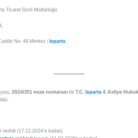
ta Ticaret Sicili Müdürlüğü
TL
Cadde No: 48 Merkez /
Isparta
syası,
2024/351 esas numarası
ile
T.C.
Isparta
4. Asliye Huku
ldü.
 verildi (17.12.2024’e kadar).