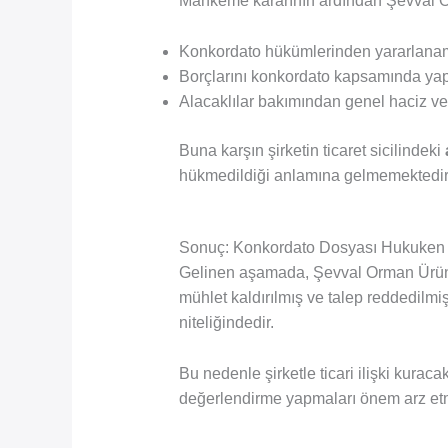
Mahkeme kararının ardından Şevval Or
Konkordato hükümlerinden yararlana
Borçlarını konkordato kapsamında yap
Alacaklılar bakımından genel haciz ve t
Buna karşın şirketin ticaret sicilindeki
hükmedildiği anlamına gelmemektedir
Sonuç: Konkordato Dosyası Hukuke
Gelinen aşamada, Şevval Orman Ürünle
mühlet kaldırılmış ve talep reddedilmi
niteliğindedir.
Bu nedenle şirketle ticari ilişki kura
değerlendirme yapmaları önem arz etm