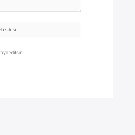
i
kaydedilsin.