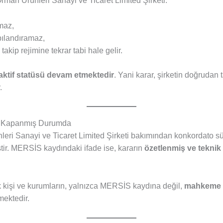
man Ürünleri Sanayi ve Ticaret Limited Şirketi:
maz,
ılandıramaz,
akip rejimine tekrar tabi hale gelir.
aktif statüsü devam etmektedir
. Yani karar, şirketin doğrudan t
.
n Kapanmış Durumda
ri Sanayi ve Ticaret Limited Şirketi bakımından konkordato s
ştir. MERSİS kaydındaki ifade ise, kararın
özetlenmiş ve teknik
cak kişi ve kurumların, yalnızca MERSİS kaydına değil,
mahkeme k
ektedir.