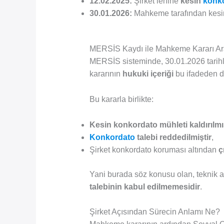
12.02.2025:
Şirket lehine
kesin
konk
30.01.2026:
Mahkeme tarafından kesi
MERSİS Kaydı ile Mahkeme Kararı Ara
MERSİS sisteminde, 30.01.2026 tarihl
kararının
hukuki içeriği
bu ifadeden da
Bu kararla birlikte:
Kesin konkordato mühleti kaldırılmı
Konkordato
talebi reddedilmiştir
,
Şirket konkordato koruması altından
ç
Yani burada söz konusu olan, teknik a
talebinin kabul edilmemesidir
.
Şirket Açısından Sürecin Anlamı Ne?