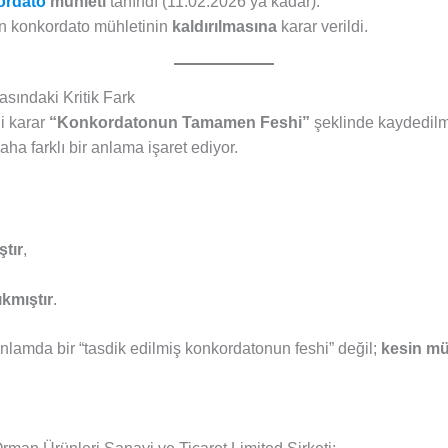
ordato
mühleti
tanındı (11.02.2026’ya kadar).
n konkordato mühletinin
kaldırılmasına
karar verildi.
sındaki Kritik Fark
i karar
“Konkordatonun Tamamen Feshi”
şeklinde kaydedil
ha farklı bir anlama işaret ediyor.
ştır
,
ıkmıştır
.
nlamda bir “tasdik edilmiş konkordatonun feshi” değil;
kesin mü