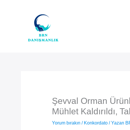
İçeriğe
atla
Şevval Orman Ürünle
Mühlet Kaldırıldı, T
Yorum bırakın
/
Konkordato
/ Yazan
B