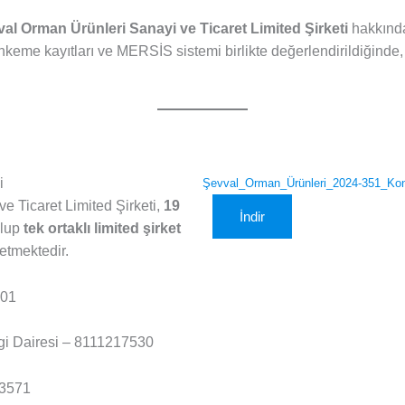
al Orman Ürünleri Sanayi ve Ticaret Limited Şirketi
hakkında
ahkeme kayıtları ve MERSİS sistemi birlikte değerlendirildiğinde
i
Şevval_Orman_Ürünleri_2024-351_Konk
e Ticaret Limited Şirketi,
19
İndir
olup
tek ortaklı limited şirket
etmektedir.
01
i Dairesi – 8111217530
3571