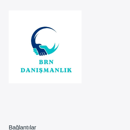
Ediyor:
Geçici
Mühlet
2
Ay
Uzatıldı
Bağlantılar