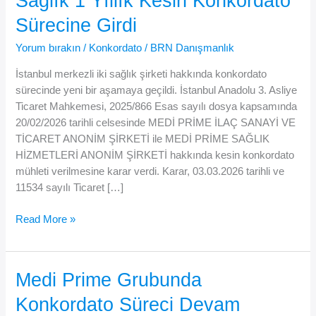
Sağlık 1 Yıllık Kesin Konkordato
Sürecine Girdi
Yorum bırakın
/
Konkordato
/
BRN Danışmanlık
İstanbul merkezli iki sağlık şirketi hakkında konkordato
sürecinde yeni bir aşamaya geçildi. İstanbul Anadolu 3. Asliye
Ticaret Mahkemesi, 2025/866 Esas sayılı dosya kapsamında
20/02/2026 tarihli celsesinde MEDİ PRİME İLAÇ SANAYİ VE
TİCARET ANONİM ŞİRKETİ ile MEDİ PRİME SAĞLIK
HİZMETLERİ ANONİM ŞİRKETİ hakkında kesin konkordato
mühleti verilmesine karar verdi. Karar, 03.03.2026 tarihli ve
11534 sayılı Ticaret […]
Medi
Read More »
Prime
İlaç
ile
Medi Prime Grubunda
Medi
Konkordato Süreci Devam
Prime
Sağlık