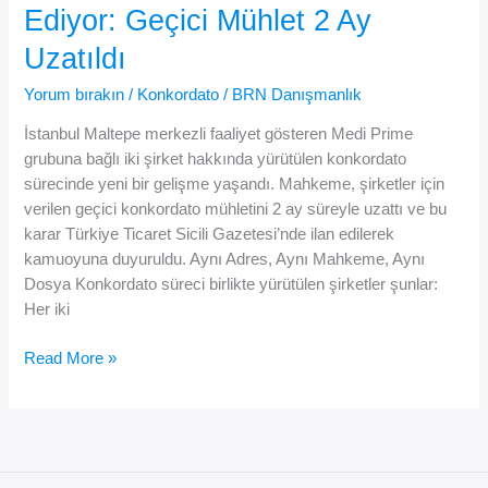
Ediyor: Geçici Mühlet 2 Ay
1
Yıllık
Uzatıldı
Kesin
Yorum bırakın
/
Konkordato
/
BRN Danışmanlık
Konkordato
Sürecine
İstanbul Maltepe merkezli faaliyet gösteren Medi Prime
Girdi
grubuna bağlı iki şirket hakkında yürütülen konkordato
sürecinde yeni bir gelişme yaşandı. Mahkeme, şirketler için
verilen geçici konkordato mühletini 2 ay süreyle uzattı ve bu
karar Türkiye Ticaret Sicili Gazetesi’nde ilan edilerek
kamuoyuna duyuruldu. Aynı Adres, Aynı Mahkeme, Aynı
Dosya Konkordato süreci birlikte yürütülen şirketler şunlar:
Her iki
Medi
Read More »
Prime
Grubunda
Konkordato
Süreci
Devam