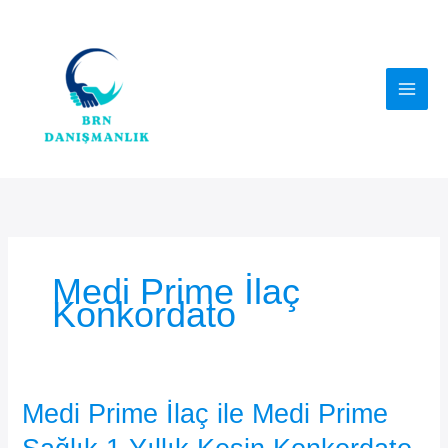
İçeriğe
atla
Medi Prime İlaç
Konkordato
Medi Prime İlaç ile Medi Prime