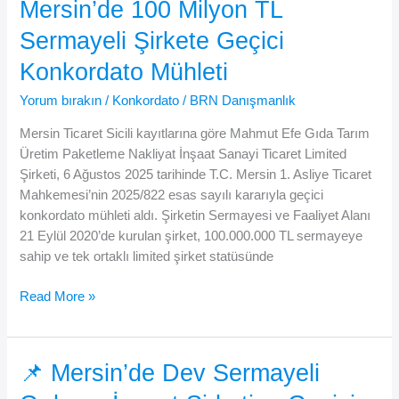
Mersin’de 100 Milyon TL
Ürünleri
Sermayeli Şirkete Geçici
Limited
Şirketi’ne
Konkordato Mühleti
Geçici
Konkordato
Yorum bırakın
/
Konkordato
/
BRN Danışmanlık
Mühleti
Mersin Ticaret Sicili kayıtlarına göre Mahmut Efe Gıda Tarım
Üretim Paketleme Nakliyat İnşaat Sanayi Ticaret Limited
Şirketi, 6 Ağustos 2025 tarihinde T.C. Mersin 1. Asliye Ticaret
Mahkemesi’nin 2025/822 esas sayılı kararıyla geçici
konkordato mühleti aldı. Şirketin Sermayesi ve Faaliyet Alanı
21 Eylül 2020’de kurulan şirket, 100.000.000 TL sermayeye
sahip ve tek ortaklı limited şirket statüsünde
Mersin’de
Read More »
100
Milyon
TL
📌 Mersin’de Dev Sermayeli
Sermayeli
Şirkete