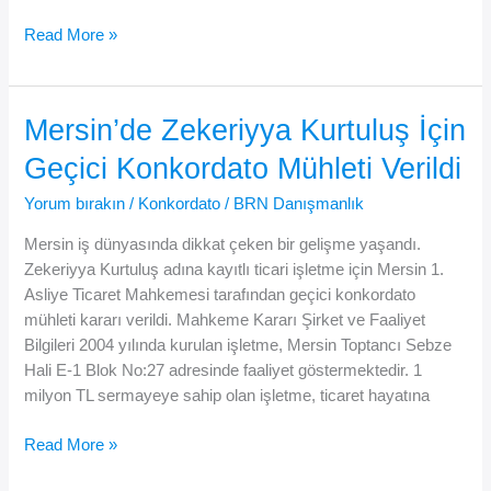
🏗️
Read More »
Mersin’de
İki
Şirkete
Mersin’de Zekeriyya Kurtuluş İçin
Konkordato
Geçici Konkordato Mühleti Verildi
Kararı:
SALT
Yorum bırakın
/
Konkordato
/
BRN Danışmanlık
İnşaat
ve
Mersin iş dünyasında dikkat çeken bir gelişme yaşandı.
SILA
Zekeriyya Kurtuluş adına kayıtlı ticari işletme için Mersin 1.
Trans
Asliye Ticaret Mahkemesi tarafından geçici konkordato
Aynı
mühleti kararı verildi. Mahkeme Kararı Şirket ve Faaliyet
Dosyada
Bilgileri 2004 yılında kurulan işletme, Mersin Toptancı Sebze
Geçici
Hali E-1 Blok No:27 adresinde faaliyet göstermektedir. 1
Mühlet
milyon TL sermayeye sahip olan işletme, ticaret hayatına
Aldı
Mersin’de
Read More »
Zekeriyya