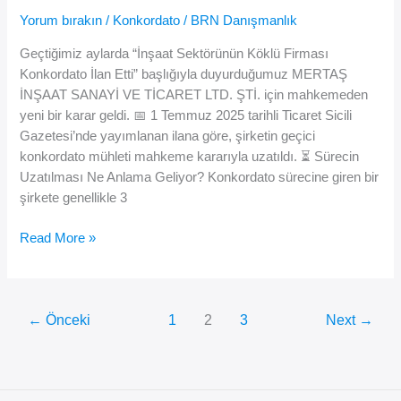
Konkordato
Yorum bırakın
/
Konkordato
/
BRN Danışmanlık
Mühleti
Geçtiğimiz aylarda “İnşaat Sektörünün Köklü Firması
Konkordato İlan Etti” başlığıyla duyurduğumuz MERTAŞ
İNŞAAT SANAYİ VE TİCARET LTD. ŞTİ. için mahkemeden
yeni bir karar geldi. 📅 1 Temmuz 2025 tarihli Ticaret Sicili
Gazetesi’nde yayımlanan ilana göre, şirketin geçici
konkordato mühleti mahkeme kararıyla uzatıldı. ⏳ Sürecin
Uzatılması Ne Anlama Geliyor? Konkordato sürecine giren bir
şirkete genellikle 3
🏗️
Read More »
Mertaş
İnşaat’ın
Konkordato
←
Önceki
1
2
3
Next
→
Süreci
Uzatıldı
–
İnşaat