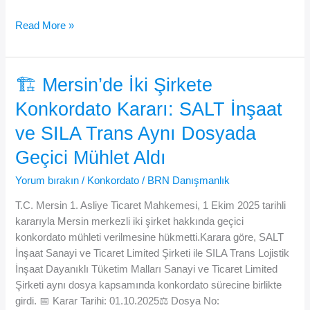
Kurtuluş
Read More »
05
Tarım
Ürünleri
🏗️ Mersin’de İki Şirkete
Limited
Konkordato Kararı: SALT İnşaat
Şirketine
İlişkin
ve SILA Trans Aynı Dosyada
Konkordato
Sürecinde
Geçici Mühlet Aldı
Yeni
Yorum bırakın
/
Konkordato
/
BRN Danışmanlık
Gelişme:
Geçici
T.C. Mersin 1. Asliye Ticaret Mahkemesi, 1 Ekim 2025 tarihli
Mühlet
kararıyla Mersin merkezli iki şirket hakkında geçici
Kaldırıldı,
konkordato mühleti verilmesine hükmetti.Karara göre, SALT
Konkordato
İnşaat Sanayi ve Ticaret Limited Şirketi ile SILA Trans Lojistik
Talebi
İnşaat Dayanıklı Tüketim Malları Sanayi ve Ticaret Limited
Reddedildi
Şirketi aynı dosya kapsamında konkordato sürecine birlikte
girdi. 📅 Karar Tarihi: 01.10.2025⚖️ Dosya No: