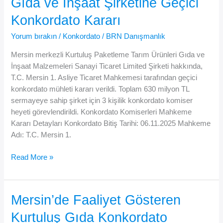
Gıda ve İnşaat Şirketine Geçici
Geçici
Konkordato Kararı
Konkordato
Mühleti
Yorum bırakın
/
Konkordato
/
BRN Danışmanlık
Mersin merkezli Kurtuluş Paketleme Tarım Ürünleri Gıda ve
İnşaat Malzemeleri Sanayi Ticaret Limited Şirketi hakkında,
T.C. Mersin 1. Asliye Ticaret Mahkemesi tarafından geçici
konkordato mühleti kararı verildi. Toplam 630 milyon TL
sermayeye sahip şirket için 3 kişilik konkordato komiser
heyeti görevlendirildi. Konkordato Komiserleri Mahkeme
Kararı Detayları Konkordato Bitiş Tarihi: 06.11.2025 Mahkeme
Adı: T.C. Mersin 1.
📌
Read More »
Mersin’de
Dev
Sermayeli
Mersin’de Faaliyet Gösteren
Gıda
Kurtuluş Gıda Konkordato
ve