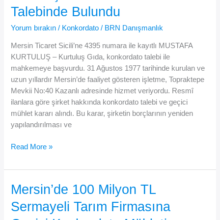
İnşaat
Talebinde Bulundu
Şirketine
Geçici
Yorum bırakın
/
Konkordato
/
BRN Danışmanlık
Konkordato
Mersin Ticaret Sicili’ne 4395 numara ile kayıtlı MUSTAFA
Kararı
KURTULUŞ – Kurtuluş Gıda, konkordato talebi ile
mahkemeye başvurdu. 31 Ağustos 1977 tarihinde kurulan ve
uzun yıllardır Mersin’de faaliyet gösteren işletme, Topraktepe
Mevkii No:40 Kazanlı adresinde hizmet veriyordu. Resmî
ilanlara göre şirket hakkında konkordato talebi ve geçici
mühlet kararı alındı. Bu karar, şirketin borçlarının yeniden
yapılandırılması ve
Mersin’de
Read More »
Faaliyet
Gösteren
Kurtuluş
Mersin’de 100 Milyon TL
Gıda
Sermayeli Tarım Firmasına
Konkordato
Talebinde