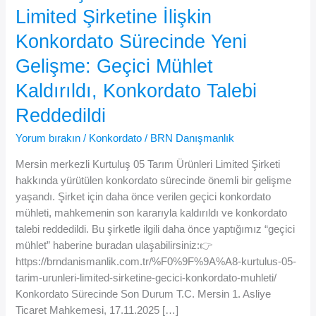
Limited Şirketine İlişkin
Konkordato Sürecinde Yeni
Gelişme: Geçici Mühlet
Kaldırıldı, Konkordato Talebi
Reddedildi
Yorum bırakın
/
Konkordato
/
BRN Danışmanlık
Mersin merkezli Kurtuluş 05 Tarım Ürünleri Limited Şirketi
hakkında yürütülen konkordato sürecinde önemli bir gelişme
yaşandı. Şirket için daha önce verilen geçici konkordato
mühleti, mahkemenin son kararıyla kaldırıldı ve konkordato
talebi reddedildi. Bu şirketle ilgili daha önce yaptığımız “geçici
mühlet” haberine buradan ulaşabilirsiniz:👉
https://brndanismanlik.com.tr/%F0%9F%9A%A8-kurtulus-05-
tarim-urunleri-limited-sirketine-gecici-konkordato-muhleti/
Konkordato Sürecinde Son Durum T.C. Mersin 1. Asliye
Ticaret Mahkemesi, 17.11.2025 […]