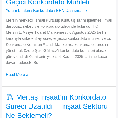
Geçici Konkordato Mühleti
Bulundu
Yorum bırakın
/
Konkordato
/
BRN Danışmanlık
Mersin merkezli İsmail Kurtuluş Kurtuluş Tarım işletmesi, mali
darboğaz sebebiyle konkordato talebinde bulundu. T.C.
Mersin 1. Asliye Ticaret Mahkemesi, 6 Ağustos 2025 tarihli
kararıyla şirkete 3 ay süreyle geçici konkordato mühleti verdi.
Konkordato Komiseri Atandı Mahkeme, konkordato sürecini
yönetmek üzere Şule Gülmez’i konkordato komiseri olarak
görevlendirdi.Komiserin yetkisi 6 Kasım 2025 tarihine kadar
devam edecek. Bu
Mersin’de
Read More »
100
Milyon
TL
🏗️ Mertaş İnşaat’ın Konkordato
Sermayeli
Süreci Uzatıldı – İnşaat Sektörü
Tarım
Firmasına
Ne Beklemeli?
Geçici