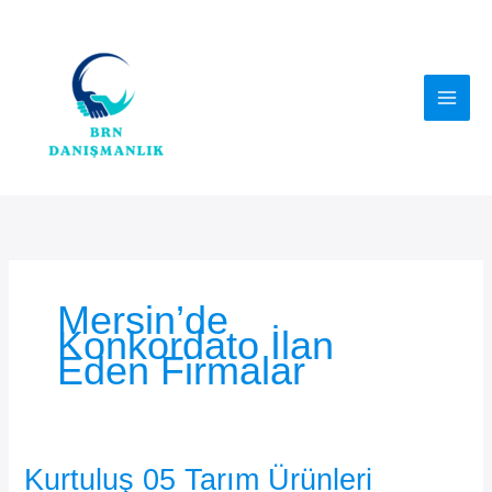
İçeriğe
atla
Mersin’de
Konkordato İlan
Eden Firmalar
Kurtuluş 05 Tarım Ürünleri