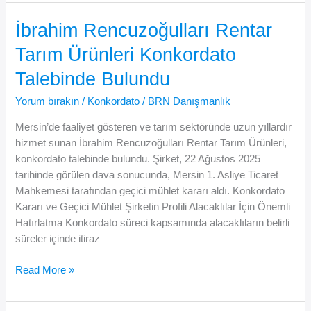
Kurtuluş
İçin
İbrahim Rencuzoğulları Rentar
Geçici
Tarım Ürünleri Konkordato
Konkordato
Mühleti
Talebinde Bulundu
Verildi
Yorum bırakın
/
Konkordato
/
BRN Danışmanlık
Mersin’de faaliyet gösteren ve tarım sektöründe uzun yıllardır
hizmet sunan İbrahim Rencuzoğulları Rentar Tarım Ürünleri,
konkordato talebinde bulundu. Şirket, 22 Ağustos 2025
tarihinde görülen dava sonucunda, Mersin 1. Asliye Ticaret
Mahkemesi tarafından geçici mühlet kararı aldı. Konkordato
Kararı ve Geçici Mühlet Şirketin Profili Alacaklılar İçin Önemli
Hatırlatma Konkordato süreci kapsamında alacaklıların belirli
süreler içinde itiraz
İbrahim
Read More »
Rencuzoğulları
Rentar