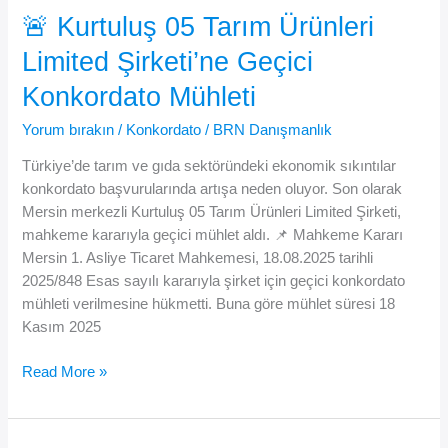
Tarım
🚨 Kurtuluş 05 Tarım Ürünleri
Ürünleri
Limited Şirketi’ne Geçici
Konkordato
Talebinde
Konkordato Mühleti
Bulundu
Yorum bırakın
/
Konkordato
/
BRN Danışmanlık
Türkiye’de tarım ve gıda sektöründeki ekonomik sıkıntılar
konkordato başvurularında artışa neden oluyor. Son olarak
Mersin merkezli Kurtuluş 05 Tarım Ürünleri Limited Şirketi,
mahkeme kararıyla geçici mühlet aldı. 📌 Mahkeme Kararı
Mersin 1. Asliye Ticaret Mahkemesi, 18.08.2025 tarihli
2025/848 Esas sayılı kararıyla şirket için geçici konkordato
mühleti verilmesine hükmetti. Buna göre mühlet süresi 18
Kasım 2025
🚨
Read More »
Kurtuluş
05
Tarım