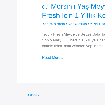
🍊 Mersinli Yaş Me
Fresh İçin 1 Yıllık 
Yorum bırakın
/
Konkordato
/
BRN Dan
Tropik Fresh Meyve ve Sebze Gıda Tarım
Son olarak, T.C. Mersin 1. Asliye Tica
birlikte firma, mali yeniden yapılanma
🍊
Read More »
Mersinli
Yaş
Meyve-
Sebze
Firmasına
Konkordato
←
Önceki
Koruması:
Tropik