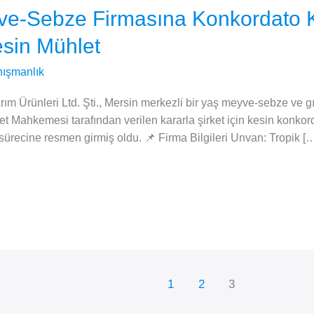
yve-Sebze Firmasına Konkordato 
Kesin Mühlet
ışmanlık
 Ürünleri Ltd. Şti., Mersin merkezli bir yaş meyve-sebze ve gıda
ret Mahkemesi tarafından verilen kararla şirket için kesin konkor
 sürecine resmen girmiş oldu. 📌 Firma Bilgileri Unvan: Tropik [
1
2
3