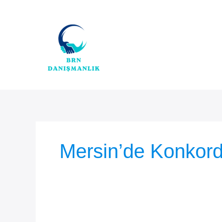
İçeriğe
atla
Mersin’de Konkord