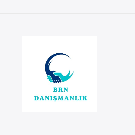
Fresh
İçin
1
Yıllık
Kesin
Mühlet