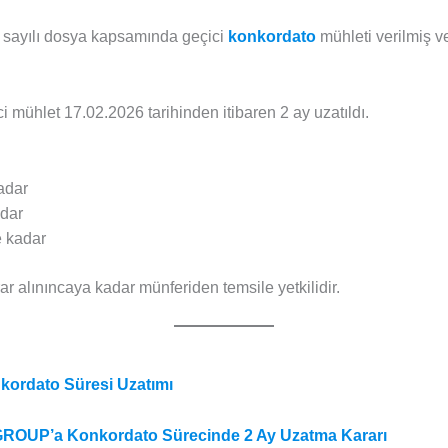
7 sayılı dosya kapsamında geçici
konkordato
mühleti verilmiş v
ci mühlet 17.02.2026 tarihinden itibaren 2 ay uzatıldı.
adar
adar
e kadar
ar alınıncaya kadar münferiden temsile yetkilidir.
kordato Süresi Uzatımı
GROUP’a Konkordato Sürecinde 2 Ay Uzatma Kararı