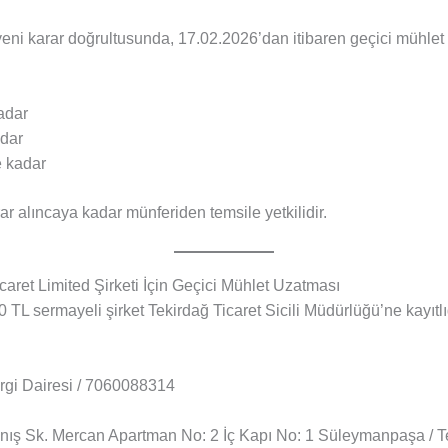
yeni karar doğrultusunda, 17.02.2026’dan itibaren geçici mühlet 
adar
adar
e kadar
ar alıncaya kadar münferiden temsile yetkilidir.
aret Limited Şirketi İçin Geçici Mühlet Uzatması
 TL sermayeli şirket Tekirdağ Ticaret Sicili Müdürlüğü’ne kayıtlıd
gi Dairesi / 7060088314
nış Sk. Mercan Apartman No: 2 İç Kapı No: 1 Süleymanpaşa / T