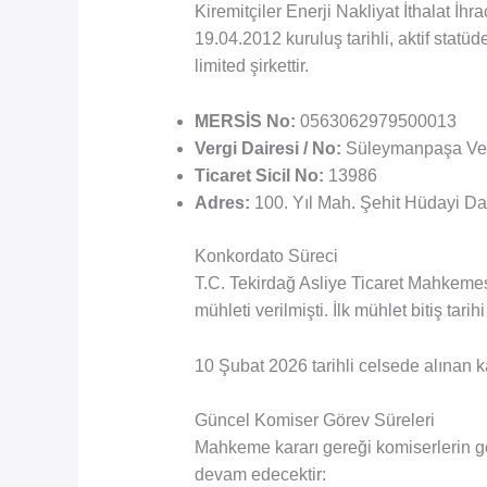
Kiremitçiler Enerji Nakliyat İthalat İh
19.04.2012 kuruluş tarihli, aktif statü
limited şirkettir.
MERSİS No:
0563062979500013
Vergi Dairesi / No:
Süleymanpaşa Ver
Ticaret Sicil No:
13986
Adres:
100. Yıl Mah. Şehit Hüdayi Da
Konkordato Süreci
T.C. Tekirdağ Asliye Ticaret Mahkemes
mühleti verilmişti. İlk mühlet bitiş tari
10 Şubat 2026 tarihli celsede alınan ka
Güncel Komiser Görev Süreleri
Mahkeme kararı gereği komiserlerin 
devam edecektir: