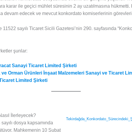
ara karar ile geçici mühlet süresinin 2 ay uzatılmasına hükmetti
daha devam edecek ve mevcut konkordato komiserlerinin görevler
e 11522 sayılı Ticaret Sicili Gazetesi’nin 290. sayfasında “Konk
ketler şunlar:
hracat Sanayi Ticaret Limited Şirketi
a ve Orman Ürünleri İnşaat Malzemeleri Sanayi ve Ticaret Lim
icaret Limited Şirketi
asıl İlerleyecek?
Tekirdağda_Konkordato_Sürecindeki_Şi
s sayılı dosya kapsamında
ürütüyor. Mahkemenin 10 Şubat