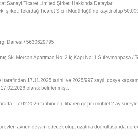
racat Sanayi Ticaret Limited Şirketi Hakkında Detaylar
deki şirket; Tekirdağ Ticaret Sicili Müdürlüğü’ne kayıtlı olup 50.
gi Dairesi / 5630629795
nış Sk. Mercan Apartman No: 2 İç Kapı No: 1 Süleymanpaşa / T
i tarafından 17.11.2025 tarihli ve 2025/997 sayılı dosya kapsam
hi 17.02.2026 olarak belirlenmişti.
rarla, 17.02.2026 tarihinden itibaren geçici mühlet 2 ay süreyle 
görevleri aynen devam edecek olup, uzatma doğrultusunda göre