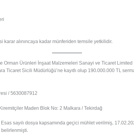
ri
si karar alınıncaya kadar münferiden temsile yetkilidir.
 ve Orman Ürünleri İnşaat Malzemeleri Sanayi ve Ticaret Limite
kara Ticaret Sicili Müdürlüğü’ne kayıtlı olup 190.000.000 TL serm
resi / 5630087912
remitçiler Maden Blok No: 2 Malkara / Tekirdağ
 Esas sayılı dosya kapsamında geçici mühlet verilmiş, 17.02.2026
 belirlenmişti.