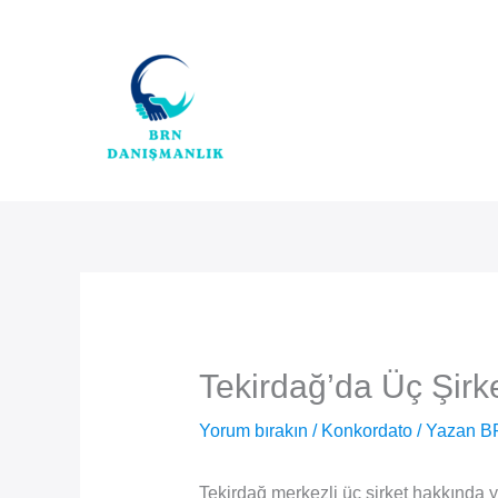
İçeriğe
atla
Tekirdağ’da Üç Şirk
Yorum bırakın
/
Konkordato
/ Yazan
B
Tekirdağ merkezli üç şirket hakkında 