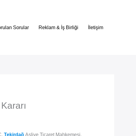
rulan Sorular
Reklam & İş Birliği
İletişim
 Kararı
C.
Tekirdağ
Asliye Ticaret Mahkemesi,