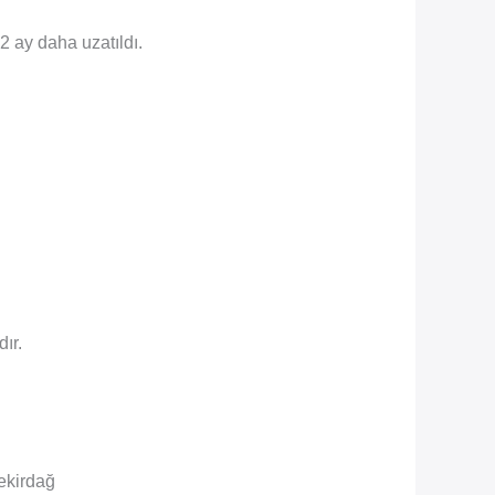
2 ay daha uzatıldı.
ır.
ekirdağ