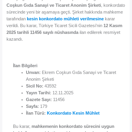
Coşkun Gıda Sanayi ve Ticaret Anonim Şirketi
, konkordato
sürecinde yeni bir aşamaya geçti. Şirket hakkında mahkeme
tarafından
kesin konkordato mühleti verilmesine
karar
verildi. Bu karar, Türkiye Ticaret Sicili Gazetesi’nin
12 Kasım
2025 tarihli 11456 sayılı nüshasında
ilan edilerek resmiyet
kazandı.
İlan Bilgileri
Unvan:
Ekrem Coşkun Gıda Sanayi ve Ticaret
Anonim Şirketi
Sicil No:
43592
Yayın Tarihi:
12.11.2025
Gazete Sayı:
11456
Sayfa:
179
İlan Türü:
Konkordato Kesin Mühlet
Bu karar,
mahkemenin konkordato sürecini uygun