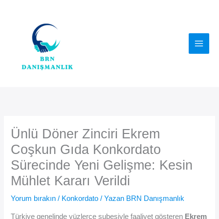
İçeriğe
atla
Ünlü Döner Zinciri Ekrem
Coşkun Gıda Konkordato
Sürecinde Yeni Gelişme: Kesin
Mühlet Kararı Verildi
Yorum bırakın
/
Konkordato
/ Yazan
BRN Danışmanlık
Türkiye genelinde yüzlerce şubesiyle faaliyet gösteren
Ekrem