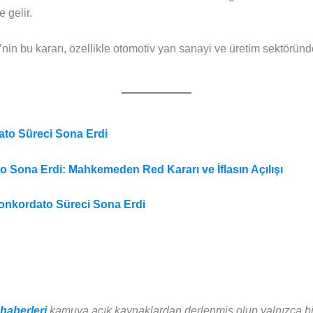
 gelir.
in bu kararı, özellikle otomotiv yan sanayi ve üretim sektöründe
ato Süreci Sona Erdi
o Sona Erdi: Mahkemeden Red Kararı ve İflasın Açılışı
Konkordato Süreci Sona Erdi
haberleri
kamuya açık kaynaklardan derlenmiş olup yalnızca bil