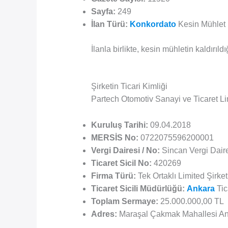
Sayfa:
249
İlan Türü:
Konkordato
Kesin Mühlet 
İlanla birlikte, kesin mühletin kaldırı
Şirketin Ticari Kimliği
Partech Otomotiv Sanayi ve Ticaret Limit
Kuruluş Tarihi:
09.04.2018
MERSİS No:
0722075596200001
Vergi Dairesi / No:
Sincan Vergi Dair
Ticaret Sicil No:
420269
Firma Türü:
Tek Ortaklı Limited Şirket
Ticaret Sicili Müdürlüğü:
Ankara
Tic
Toplam Sermaye:
25.000.000,00 TL
Adres:
Maraşal Çakmak Mahallesi An