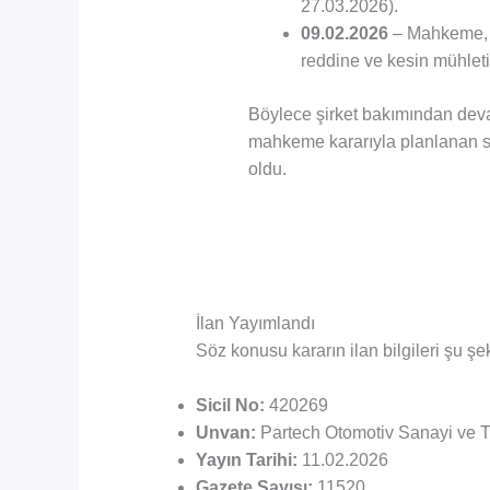
27.03.2026).
09.02.2026
– Mahkeme, d
reddine ve kesin mühleti
Böylece şirket bakımından dev
mahkeme kararıyla planlanan 
oldu.
İlan Yayımlandı
Söz konusu kararın ilan bilgileri şu ş
Sicil No:
420269
Unvan:
Partech Otomotiv Sanayi ve Ti
Yayın Tarihi:
11.02.2026
Gazete Sayısı:
11520