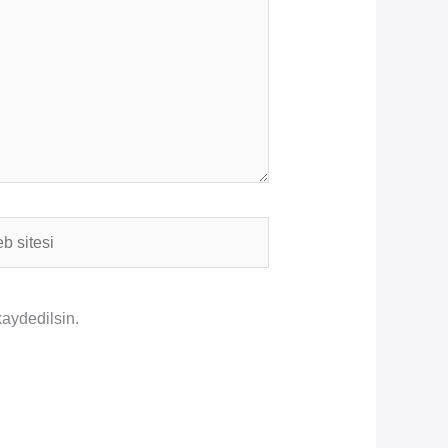
i
kaydedilsin.