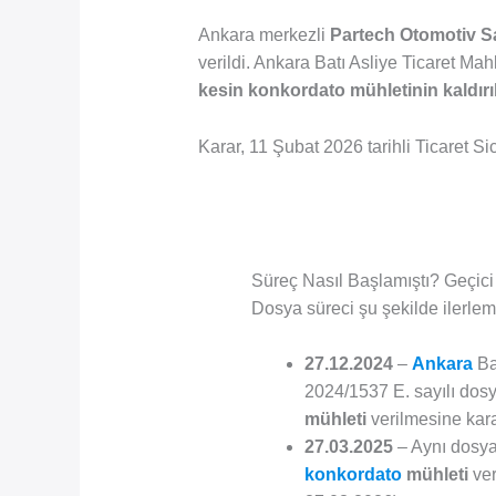
Ankara merkezli
Partech Otomotiv Sa
verildi. Ankara Batı Asliye Ticaret M
kesin konkordato mühletinin kaldır
Karar, 11 Şubat 2026 tarihli Ticaret S
Süreç Nasıl Başlamıştı? Geçici
Dosya süreci şu şekilde ilerlemi
27.12.2024
–
Ankara
Ba
2024/1537 E. sayılı dos
mühleti
verilmesine karar
27.03.2025
– Aynı dosy
konkordato
mühleti
ver