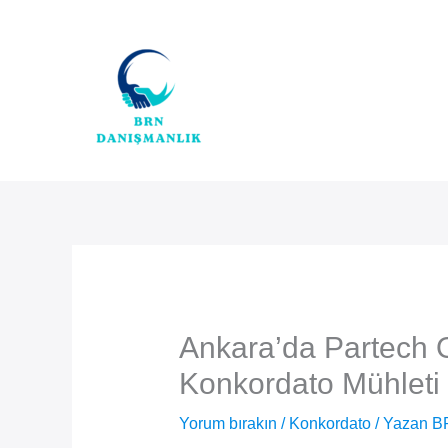
İçeriğe
atla
Ankara’da Partech O
Konkordato Mühleti K
Yorum bırakın
/
Konkordato
/ Yazan
B