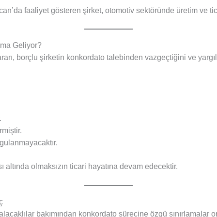
n’da faaliyet gösteren şirket, otomotiv sektöründe üretim ve tica
ama Geliyor?
rarı, borçlu şirketin konkordato talebinden vazgeçtiğini ve yarg
.
miştir.
gulanmayacaktır.
ı altında olmaksızın ticari hayatına devam edecektir.
ç
 alacaklılar bakımından konkordato sürecine özgü sınırlamalar ort