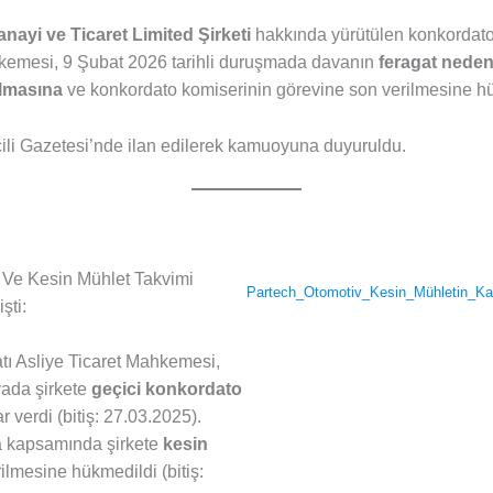
nayi ve Ticaret Limited Şirketi
hakkında yürütülen konkordato
ahkemesi, 9 Şubat 2026 tarihli duruşmada davanın
feragat neden
ılmasına
ve konkordato komiserinin görevine son verilmesine hü
icili Gazetesi’nde ilan edilerek kamuoyuna duyuruldu.
 Ve Kesin Mühlet Takvimi
Partech_Otomotiv_Kesin_Mühletin_Kal
şti:
tı Asliye Ticaret Mahkemesi,
yada şirkete
geçici konkordato
 verdi (bitiş: 27.03.2025).
a kapsamında şirkete
kesin
ilmesine hükmedildi (bitiş: