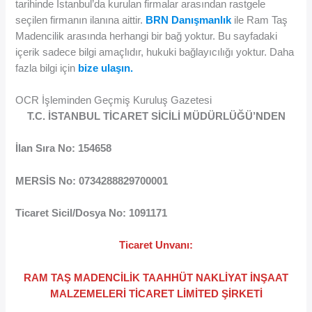
tarihinde İstanbul’da kurulan firmalar arasından rastgele
seçilen firmanın ilanına aittir.
BRN Danışmanlık
ile Ram Taş
Madencilik arasında herhangi bir bağ yoktur. Bu sayfadaki
içerik sadece bilgi amaçlıdır, hukuki bağlayıcılığı yoktur. Daha
fazla bilgi için
bize ulaşın.
OCR İşleminden Geçmiş Kuruluş Gazetesi
T.C. İSTANBUL TİCARET SİCİLİ MÜDÜRLÜĞÜ’NDEN
İlan Sıra No: 154658
MERSİS No: 0734288829700001
Ticaret Sicil/Dosya No: 1091171
Ticaret Unvanı:
RAM TAŞ MADENCİLİK TAAHHÜT NAKLİYAT İNŞAAT
MALZEMELERİ TİCARET LİMİTED ŞİRKETİ