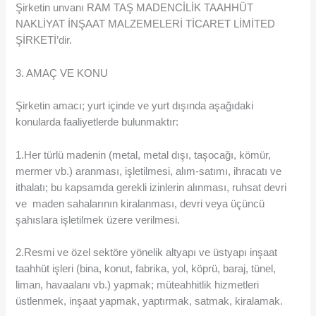
Şirketin unvanı RAM TAŞ MADENCİLİK TAAHHÜT
NAKLİYAT İNŞAAT MALZEMELERİ TİCARET LİMİTED
ŞİRKETİ’dir.
3. AMAÇ VE KONU
Şirketin amacı; yurt içinde ve yurt dışında aşağıdaki
konularda faaliyetlerde bulunmaktır:
1.Her türlü madenin (metal, metal dışı, taşocağı, kömür,
mermer vb.) aranması, işletilmesi, alım-satımı, ihracatı ve
ithalatı; bu kapsamda gerekli izinlerin alınması, ruhsat devri
ve maden sahalarının kiralanması, devri veya üçüncü
şahıslara işletilmek üzere verilmesi.
2.Resmi ve özel sektöre yönelik altyapı ve üstyapı inşaat
taahhüt işleri (bina, konut, fabrika, yol, köprü, baraj, tünel,
liman, havaalanı vb.) yapmak; müteahhitlik hizmetleri
üstlenmek, inşaat yapmak, yaptırmak, satmak, kiralamak.