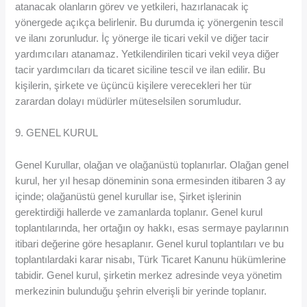
atanacak olanların görev ve yetkileri, hazırlanacak iç
yönergede açıkça belirlenir. Bu durumda iç yönergenin tescil
ve ilanı zorunludur. İç yönerge ile ticari vekil ve diğer tacir
yardımcıları atanamaz. Yetkilendirilen ticari vekil veya diğer
tacir yardımcıları da ticaret siciline tescil ve ilan edilir. Bu
kişilerin, şirkete ve üçüncü kişilere verecekleri her tür
zarardan dolayı müdürler müteselsilen sorumludur.
9. GENEL KURUL
Genel Kurullar, olağan ve olağanüstü toplanırlar. Olağan genel
kurul, her yıl hesap döneminin sona ermesinden itibaren 3 ay
içinde; olağanüstü genel kurullar ise, Şirket işlerinin
gerektirdiği hallerde ve zamanlarda toplanır. Genel kurul
toplantılarında, her ortağın oy hakkı, esas sermaye paylarının
itibari değerine göre hesaplanır. Genel kurul toplantıları ve bu
toplantılardaki karar nisabı, Türk Ticaret Kanunu hükümlerine
tabidir. Genel kurul, şirketin merkez adresinde veya yönetim
merkezinin bulunduğu şehrin elverişli bir yerinde toplanır.