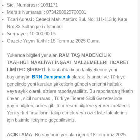
Sicil Numarası : 1091171
Mersis Numarası : 0734288829700001
Ticari Adresi : Cebeci Mah. Atatürk Bul. No: 111-113 İç Kapı
No: 33 Sultangazi / İstanbul
Sermaye : 10.000.000 ₺
Gazete Yayın Tarihi : 18 Temmuz 2025 Cuma
Yukarıda bilgileri yer alan
RAM TAŞ MADENCİLİK
TAAHHÜT NAKLİYAT İNŞAAT MALZEMELERİ TİCARET
LİMİTED ŞİRKETİ
, İstanbul’da ticari faaliyetlerine yeni
başlamıştır.
BRN Danışmanlık
olarak, İstanbul ve Türkiye
genelinde yeni kurulan şirketlerin güncel verilerini haftalık
veya aylık olarak sizlere raporlayabiliriz. Bu raporlarda şirketin
ünvanı, sicil numarası, Türkiye Ticaret Sicili Gazetesinde
yayın bilgileri, adres gibi tüm resmi bilgilere yer verilmektedir.
Yeni şirket fırsatlarını takip etmek veya özel liste talepleriniz
için bizimle iletişime geçebilirsiniz.
AÇIKLAMA:
Bu sayfanın yer alan içerik 18 Temmuz 2025