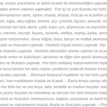
halat, imalat, pazarlama ve dahili ticareti ile mümessilliğini yap
toptan alımını satımını yapmaktır. -Yurt içi ve yurt dısında her tür
emanlarının alımı, satımı, imalatı, ithalatı, ihracatı ve ticaretin
i, tuğla, ateş tuğlası, kiremit, alçı, çimento, fayans, seramik, mar
lanılan her türlü demir, çelik, bakır, çivi, alüminyum ve mamulleri, 
, mermer, mozaik, fayans, seramik, vitrifiye, marley, parke, armat
lasyon malzemeleri, duvar kâğıdı, boya, banyo ve mutfak aksesuar
halat ve ihracatını yapmak. -Hertürlü inşaat islerini yapmak -Her 
 ve imalatını yapmak. -Hertürlü otomobilin alımını satımını ve tic
ektronik motor ve bütünleyici aksamını ve diğer tüm işlevli aksesuar
ını ve ithalatını yapmak. -Her türlü ambalaj malzemelerinin toptan
ve buna benzer her türlü naylon çesitlerini üretecek tesisler ku
 ihracatını yapmak, – Bilumum kimyasal maddeler ve her türlü ya
l, ham maddelerin imalatı ve ticareti. – Basta kimya sanayı olm
n her türlü toz ve yas boya, tabii, sentetik ve madeni boyalar, ast
dıs yüzey boyaları ile mürekkep ve benzeri her türlü kimyevi madde
thalat ve ihracatını. komisyonunu, dağıtım, pazarlama ve dahili t
ürlü mamul ve malzemenin imalatı, ithalat ve ihracatını yapmak. – P