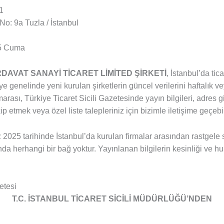
1
 No: 9a Tuzla / İstanbul
25 Cuma
DAVAT SANAYİ TİCARET LİMİTED ŞİRKETİ
, İstanbul’da tic
e genelinde yeni kurulan şirketlerin güncel verilerini haftalık vey
arası, Türkiye Ticaret Sicili Gazetesinde yayın bilgileri, adres g
akip etmek veya özel liste talepleriniz için bizimle iletişime geçebil
025 tarihinde İstanbul’da kurulan firmalar arasından rastgele seç
da herhangi bir bağ yoktur. Yayınlanan bilgilerin kesinliği ve hu
etesi
T.C. İSTANBUL TİCARET SİCİLİ MÜDÜRLÜĞÜ’NDEN