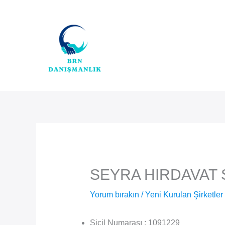
İçeriğe
atla
SEYRA HIRDAVAT S
Yorum bırakın
/
Yeni Kurulan Şirketler
Sicil Numarası : 1091229