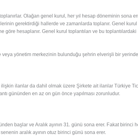
oplanırlar. Olağan genel kurul, her yıl hesap döneminin sona er
şlerinin gerektirdiği hallerde ve zamanlarda toplanır. Genel kurul 
e göre hesaplanır. Genel kurul toplantıları ve bu toplantılardaki
 veya yönetim merkezinin bulunduğu şehrin elverişli bir yerinde 
lişkin ilanlar da dahil olmak üzere Şirkete ait ilanlar Türkiye Ti
toplantı gününden en az on gün önce yapılması zorunludur.
ünden başlar ve Aralık ayının 31. günü sona erer. Fakat birinci he
 senenin aralık ayının otuz birinci günü sona erer.