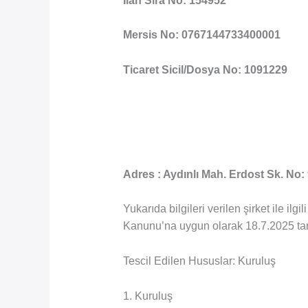
İlan Sıra No: 154952
Mersis No: 0767144733400001
Ticaret Sicil/Dosya No: 1091229
Adres : Aydınlı Mah. Erdost Sk. No: 
Yukarıda bilgileri verilen şirket ile i
Kanunu’na uygun olarak 18.7.2025 tarih
Tescil Edilen Hususlar: Kuruluş
1. Kuruluş