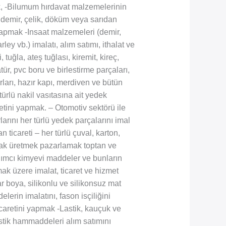
mak, -Bilumum hırdavat malzemelerinin
lü demir, çelik, döküm veya sarıdan
i yapmak -Insaat malzemeleri (demir,
ley vb.) imalatı, alım satımı, ithalat ve
tuğla, ateş tuğlası, kiremit, kireç,
ür, pvc boru ve birlestirme parçaları,
ları, hazır kapı, merdiven ve bütün
türlü nakil vasıtasına ait yedek
aretini yapmak. – Otomotiv sektörü ile
larını her türlü yedek parçalarını imal
 ticareti – her türlü çuval, karton,
rmak üretmek pazarlamak toptan ve
rdımcı kimyevi maddeler ve bunların
ak üzere imalat, ticaret ve hizmet
ar boya, silikonlu ve silikonsuz mat
lerin imalatını, fason isçiliğini
icaretini yapmak -Lastik, kauçuk ve
lastik hammaddeleri alım satımını