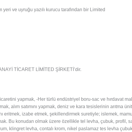
 yeri ve uyruğu yazılı kurucu tarafından bir Limited
ANAYİ TİCARET LİMİTED ŞİRKETİ’dir.
icaretini yapmak, -Her türlü endüstriyel boru-sac ve hırdavat m
mak, alım satımını yapmak, deniz ve kara tesislerinin arıtma ünite
nı eritmek, izabe etmek, şekillendirmek suretiyle; islemek, mamu
k. Bu konudan olmak üzere özellikle tel levha, çubuk, profil, s
nyum, klingret levha, contalı krom, nikel paslamaz tes levha çubu