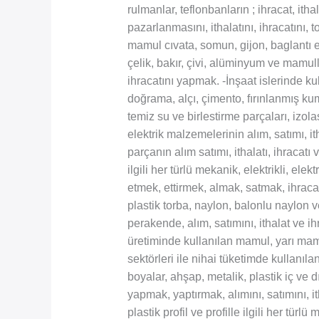
rulmanlar, teflonbanların ; ihracat, it
pazarlanmasını, ithalatını, ihracatını, 
mamul cıvata, somun, gijon, baglantı el
çelik, bakır, çivi, alüminyum ve mamuller
ihracatını yapmak. -İnşaat islerinde kul
doğrama, alçı, çimento, fırınlanmış kum
temiz su ve birlestirme parçaları, izo
elektrik malzemelerinin alım, satımı, it
parçanın alım satımı, ithalatı, ihracatı
ilgili her türlü mekanik, elektrikli, el
etmek, ettirmek, almak, satmak, ihracat
plastik torba, naylon, balonlu naylon 
perakende, alım, satımını, ithalat ve
üretiminde kullanılan mamul, yarı mamu
sektörleri ile nihai tüketimde kullanıla
boyalar, ahşap, metalik, plastik iç ve 
yapmak, yaptırmak, alımını, satımını, i
plastik profil ve profille ilgili her t