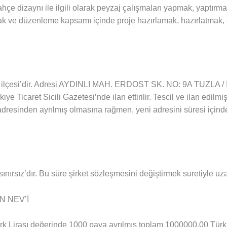
ahçe dizaynı ile ilgili olarak peyzaj çalışmaları yapmak, yaptır
apmak ve düzenleme kapsamı içinde proje hazırlamak, hazırlatmak
 ilçesi’dir. Adresi AYDINLI MAH. ERDOST SK. NO: 9A TUZLA / İ
rkiye Ticaret Sicili Gazetesi’nde ilan ettirilir. Tescil ve ilan edilm
ş adresinden ayrılmış olmasına rağmen, yeni adresini süresi içinde
nırsız’dır. Bu süre şirket sözleşmesini değiştirmek suretiyle uzatıl
N NEV’İ
rk Lirası değerinde 1000 paya ayrılmış toplam 1000000,00 Türk 