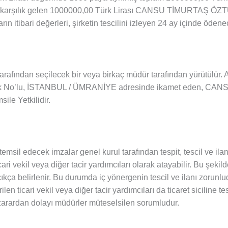
a karşılık gelen 1000000,00 Türk Lirası CANSU TİMURTAŞ ÖZTÜ
ın itibari değerleri, şirketin tescilini izleyen 24 ay içinde ödenec
l tarafından seçilecek bir veya birkaç müdür tarafından yürütülür
imlik No’lu, İSTANBUL / ÜMRANİYE adresinde ikamet eden, 
sile Yetkilidir.
 temsil edecek imzalar genel kurul tarafından tespit, tescil ve ila
ticari vekil veya diğer tacir yardımcıları olarak atayabilir. Bu şek
kça belirlenir. Bu durumda iç yönergenin tescil ve ilanı zorunludu
en ticari vekil veya diğer tacir yardımcıları da ticaret siciline tesc
 zarardan dolayı müdürler müteselsilen sorumludur.