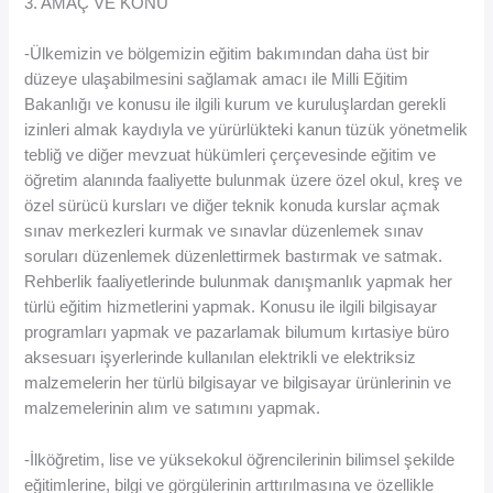
3. AMAÇ VE KONU
-Ülkemizin ve bölgemizin eğitim bakımından daha üst bir
düzeye ulaşabilmesini sağlamak amacı ile Milli Eğitim
Bakanlığı ve konusu ile ilgili kurum ve kuruluşlardan gerekli
izinleri almak kaydıyla ve yürürlükteki kanun tüzük yönetmelik
tebliğ ve diğer mevzuat hükümleri çerçevesinde eğitim ve
öğretim alanında faaliyette bulunmak üzere özel okul, kreş ve
özel sürücü kursları ve diğer teknik konuda kurslar açmak
sınav merkezleri kurmak ve sınavlar düzenlemek sınav
soruları düzenlemek düzenlettirmek bastırmak ve satmak.
Rehberlik faaliyetlerinde bulunmak danışmanlık yapmak her
türlü eğitim hizmetlerini yapmak. Konusu ile ilgili bilgisayar
programları yapmak ve pazarlamak bilumum kırtasiye büro
aksesuarı işyerlerinde kullanılan elektrikli ve elektriksiz
malzemelerin her türlü bilgisayar ve bilgisayar ürünlerinin ve
malzemelerinin alım ve satımını yapmak.
-İlköğretim, lise ve yüksekokul öğrencilerinin bilimsel şekilde
eğitimlerine, bilgi ve görgülerinin arttırılmasına ve özellikle