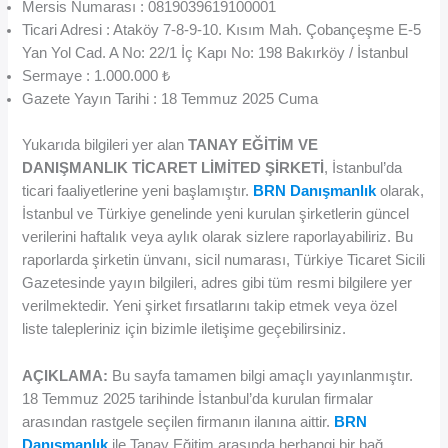
Mersis Numarası : 0819039619100001
Ticari Adresi : Ataköy 7-8-9-10. Kısım Mah. Çobançeşme E-5
Yan Yol Cad. A No: 22/1 İç Kapı No: 198 Bakırköy / İstanbul
Sermaye : 1.000.000 ₺
Gazete Yayın Tarihi : 18 Temmuz 2025 Cuma
Yukarıda bilgileri yer alan
TANAY EĞİTİM VE
DANIŞMANLIK TİCARET LİMİTED ŞİRKETİ
, İstanbul’da
ticari faaliyetlerine yeni başlamıştır.
BRN Danışmanlık
olarak,
İstanbul ve Türkiye genelinde yeni kurulan şirketlerin güncel
verilerini haftalık veya aylık olarak sizlere raporlayabiliriz. Bu
raporlarda şirketin ünvanı, sicil numarası, Türkiye Ticaret Sicili
Gazetesinde yayın bilgileri, adres gibi tüm resmi bilgilere yer
verilmektedir. Yeni şirket fırsatlarını takip etmek veya özel
liste talepleriniz için bizimle iletişime geçebilirsiniz.
AÇIKLAMA:
Bu sayfa tamamen bilgi amaçlı yayınlanmıştır.
18 Temmuz 2025 tarihinde İstanbul’da kurulan firmalar
arasından rastgele seçilen firmanın ilanına aittir.
BRN
Danışmanlık
ile Tanay Eğitim arasında herhangi bir bağ