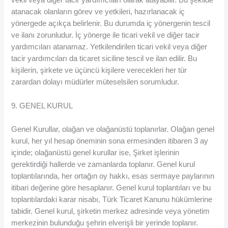
vekil veya diğer tacir yardımcıları olarak atayabilir. Bu şekilde
atanacak olanların görev ve yetkileri, hazırlanacak iç
yönergede açıkça belirlenir. Bu durumda iç yönergenin tescil
ve ilanı zorunludur. İç yönerge ile ticari vekil ve diğer tacir
yardımcıları atanamaz. Yetkilendirilen ticari vekil veya diğer
tacir yardımcıları da ticaret siciline tescil ve ilan edilir. Bu
kişilerin, şirkete ve üçüncü kişilere verecekleri her tür
zarardan dolayı müdürler müteselsilen sorumludur.
9. GENEL KURUL
Genel Kurullar, olağan ve olağanüstü toplanırlar. Olağan genel
kurul, her yıl hesap öneminin sona ermesinden itibaren 3 ay
içinde; olağanüstü genel kurullar ise, Şirket işlerinin
gerektirdiği hallerde ve zamanlarda toplanır. Genel kurul
toplantılarında, her ortağın oy hakkı, esas sermaye paylarının
itibari değerine göre hesaplanır. Genel kurul toplantıları ve bu
toplantılardaki karar nisabı, Türk Ticaret Kanunu hükümlerine
tabidir. Genel kurul, şirketin merkez adresinde veya yönetim
merkezinin bulunduğu şehrin elverişli bir yerinde toplanır.