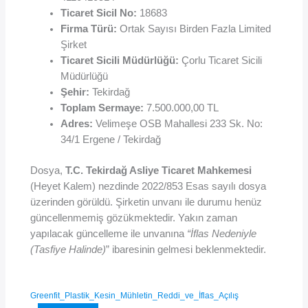
Ticaret Sicil No:
18683
Firma Türü:
Ortak Sayısı Birden Fazla Limited
Şirket
Ticaret Sicili Müdürlüğü:
Çorlu Ticaret Sicili
Müdürlüğü
Şehir:
Tekirdağ
Toplam Sermaye:
7.500.000,00 TL
Adres:
Velimeşe OSB Mahallesi 233 Sk. No:
34/1 Ergene / Tekirdağ
Dosya,
T.C. Tekirdağ Asliye Ticaret Mahkemesi
(Heyet Kalem) nezdinde 2022/853 Esas sayılı dosya
üzerinden görüldü. Şirketin unvanı ile durumu henüz
güncellenmemiş gözükmektedir. Yakın zaman
yapılacak güncelleme ile unvanına
“İflas Nedeniyle
(Tasfiye Halinde)
” ibaresinin gelmesi beklenmektedir.
Greenfit_Plastik_Kesin_Mühletin_Reddi_ve_İflas_Açılış