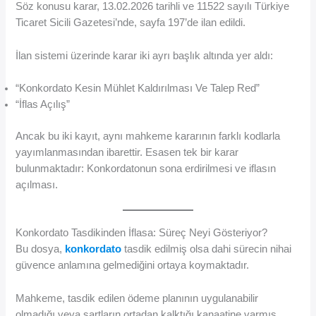
Söz konusu karar, 13.02.2026 tarihli ve 11522 sayılı Türkiye
Ticaret Sicili Gazetesi’nde, sayfa 197’de ilan edildi.
İlan sistemi üzerinde karar iki ayrı başlık altında yer aldı:
“Konkordato Kesin Mühlet Kaldırılması Ve Talep Red”
“İflas Açılış”
Ancak bu iki kayıt, aynı mahkeme kararının farklı kodlarla
yayımlanmasından ibarettir. Esasen tek bir karar
bulunmaktadır: Konkordatonun sona erdirilmesi ve iflasın
açılması.
Konkordato Tasdikinden İflasa: Süreç Neyi Gösteriyor?
Bu dosya,
konkordato
tasdik edilmiş olsa dahi sürecin nihai
güvence anlamına gelmediğini ortaya koymaktadır.
Mahkeme, tasdik edilen ödeme planının uygulanabilir
olmadığı veya şartların ortadan kalktığı kanaatine varmış