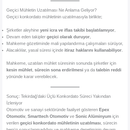
Geçici Mühletin Uzatılması Ne Anlama Geliyor?
Geçici konkordato mühletinin uzatılmasıyla birlikte;
Şirketler aleyhine
yeni icra ve iflas takibi başlatılamıyor
,
Devam eden takipler
geçici olarak duruyor
,
Mahkeme gözetiminde mali yapılandırma çalışmaları sürüyor,
Alacaklılar, yasal süresi içinde
itiraz haklarını kullanabiliyor
.
Mahkeme, uzatılan mühlet süresinin sonunda şirketler için
kesin mühlet
,
sürecin sona erdirilmesi
ya da
talebin reddi
yönünde karar verebilecek.
Sonuç: Tekirdağ’daki Üçlü Konkordato Süreci Yakından
İzleniyor
Otomotiv ve sanayi sektöründe faaliyet gösteren
Epex
Otomotiv
,
Smarttech Otomotiv
ve
Sonic Alüminyum
için
verilen
geçici konkordato mühletinin uzatılması
, sürecin
henüz sonuçlanmadığını ve mahkeme denetiminin devam