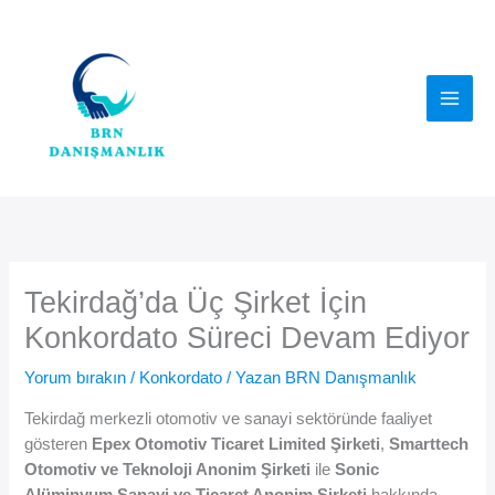
İçeriğe
atla
Tekirdağ’da Üç Şirket İçin
Konkordato Süreci Devam Ediyor
Yorum bırakın
/
Konkordato
/ Yazan
BRN Danışmanlık
Tekirdağ merkezli otomotiv ve sanayi sektöründe faaliyet
gösteren
Epex Otomotiv Ticaret Limited Şirketi
,
Smarttech
Otomotiv ve Teknoloji Anonim Şirketi
ile
Sonic
Alüminyum Sanayi ve Ticaret Anonim Şirketi
hakkında