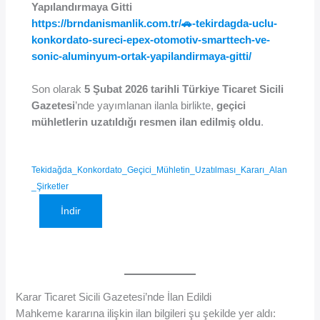
Yapılandırmaya Gitti
https://brndanismanlik.com.tr/🚗-tekirdagda-uclu-
konkordato-sureci-epex-otomotiv-smarttech-ve-
sonic-aluminyum-ortak-yapilandirmaya-gitti/
Son olarak
5 Şubat 2026 tarihli Türkiye Ticaret Sicili
Gazetesi
’nde yayımlanan ilanla birlikte,
geçici
mühletlerin uzatıldığı resmen ilan edilmiş oldu
.
Tekidağda_Konkordato_Geçici_Mühletin_Uzatılması_Kararı_Alan
_Şirketler
İndir
Karar Ticaret Sicili Gazetesi’nde İlan Edildi
Mahkeme kararına ilişkin ilan bilgileri şu şekilde yer aldı: